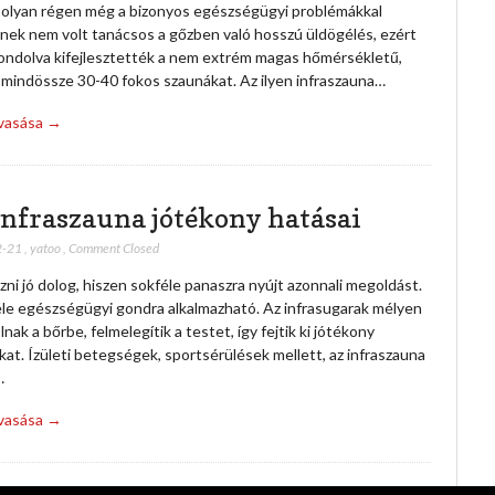
 olyan régen még a bizonyos egészségügyi problémákkal
nek nem volt tanácsos a gőzben való hosszú üldögélés, ezért
gondolva kifejlesztették a nem extrém magas hőmérsékletű,
mindössze 30-40 fokos szaunákat. Az ilyen infraszauna…
lvasása →
infraszauna jótékony hatásai
2-21
,
yatoo
,
Comment Closed
ni jó dolog, hiszen sokféle panaszra nyújt azonnali megoldást.
le egészségügyi gondra alkalmazható. Az infrasugarak mélyen
nak a bőrbe, felmelegítik a testet, így fejtik ki jótékony
at. Ízületi betegségek, sportsérülések mellett, az infraszauna
…
lvasása →