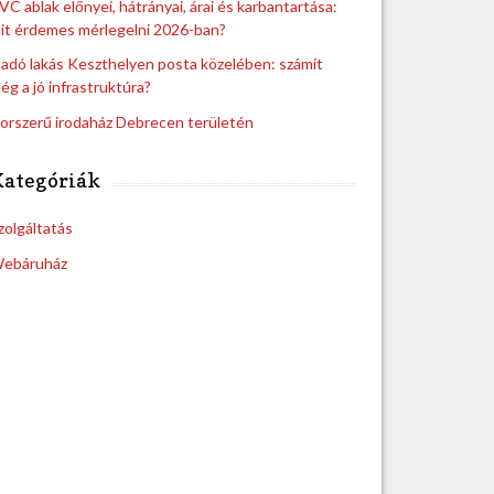
VC ablak előnyei, hátrányai, árai és karbantartása:
it érdemes mérlegelni 2026-ban?
ladó lakás Keszthelyen posta közelében: számít
ég a jó infrastruktúra?
orszerű irodaház Debrecen területén
Kategóriák
zolgáltatás
ebáruház