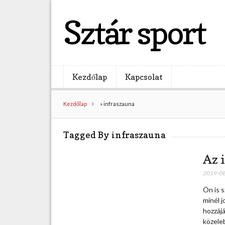
Sztár sport
Kezdőlap
Kapcsolat
Kezdőlap
»
infraszauna
Tagged By infraszauna
Az 
2019-0
Ön is 
minél j
hozzájá
közeleb