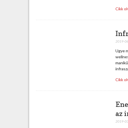
Cikk o
Inf
2019-0
Ugye me
wellnes
manikűr
infras
Cikk o
Ene
az 
2019-0