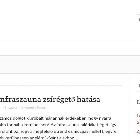
infraszauna zsírégető hatása
L
8-11
,
yatoo
,
Comment Closed
L
számos dolgot kipróbált már annak érdekében, hogy nyárra
2
obb formába kerülhessen? Az infraszauna kalóriákat éget, így
rul ahhoz, hogy a megfelelő étrend és mozgás mellett, egyre
A
b kerülhessen az elérni kívánt alakhoz.…