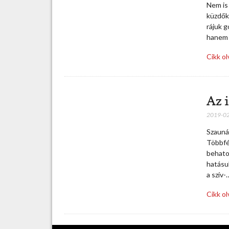
Nem is
küzdők
rájuk 
hanem 
Cikk o
Az 
2019-0
Szaunáz
Többfé
behatol
hatásuk
a szív-
Cikk o