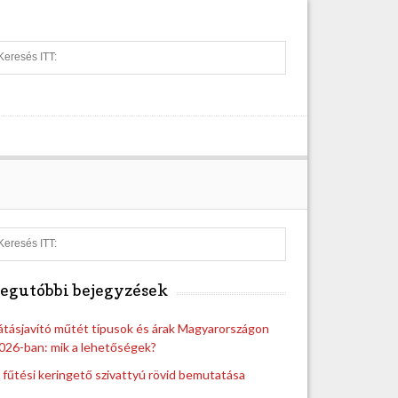
S
e
a
r
c
h
S
e
a
egutóbbi bejegyzések
r
c
h
átásjavító műtét típusok és árak Magyarországon
026-ban: mik a lehetőségek?
 fűtési keringető szivattyú rövid bemutatása