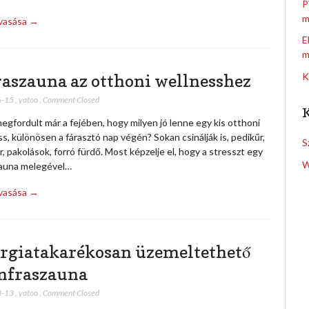
P
m
lvasása →
E
m
raszauna az otthoni wellnesshez
K
6-15
,
yatoo
,
Comment Closed
gfordult már a fejében, hogy milyen jó lenne egy kis otthoni
s, különösen a fárasztó nap végén? Sokan csinálják is, pedikűr,
S
, pakolások, forró fürdő. Most képzelje el, hogy a stresszt egy
W
zauna melegével…
lvasása →
rgiatakarékosan üzemeltethető
infraszauna
3-13
,
yatoo
,
Comment Closed