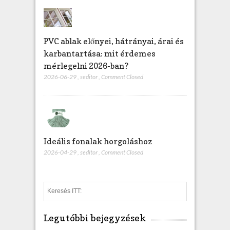
PVC ablak előnyei, hátrányai, árai és
karbantartása: mit érdemes
mérlegelni 2026-ban?
2026-06-29
,
seditor
,
Comment Closed
Ideális fonalak horgoláshoz
2026-04-29
,
seditor
,
Comment Closed
S
e
a
Legutóbbi bejegyzések
r
c