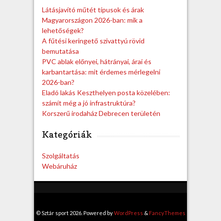
h
Látásjavító műtét típusok és árak
Magyarországon 2026-ban: mik a
lehetőségek?
A fűtési keringető szivattyú rövid
bemutatása
PVC ablak előnyei, hátrányai, árai és
karbantartása: mit érdemes mérlegelni
2026-ban?
Eladó lakás Keszthelyen posta közelében:
számít még a jó infrastruktúra?
Korszerű irodaház Debrecen területén
Kategóriák
Szolgáltatás
Webáruház
© Sztár sport 2026. Powered by
WordPress
&
FancyThemes