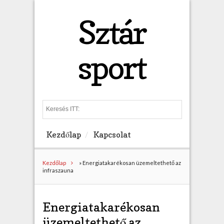
Sztár
sport
S
e
a
Kezdőlap
Kapcsolat
r
c
h
Kezdőlap
»
Energiatakarékosan üzemeltethető az
infraszauna
Energiatakarékosan
üzemeltethető az