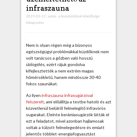
infraszauna
2019-03-13
,
yatoo
,
E
a hozzászólások lehetősége
kikapcsolva
n
e
r
g
Nem is olyan régen még a bizonyos
i
egészségügyi problémákkal küzdőknek nem
a
volt tanácsos a gőzben való hosszú
t
üldögélés, ezért rájuk gondolva
a
kifejlesztették a nem extrém magas
k
hőmérsékletű, hanem mindössze 30-40
a
fokos szaunákat.
r
é
Az ilyen
infraszauna infrasugárzóval
k
felszerelt
, ami előállítja a testbe hatoló és azt
o
közvetlenül belülről felmelegítő infravörös
s
sugarakat. Eleinte kerámiasugárzók látták el
a
ezt a feladatot, mivel azonban hajlamosak
n
voltak a túlzott felmelegedésre és emiatt
ü
jelentős többlet-energiafogyasztást