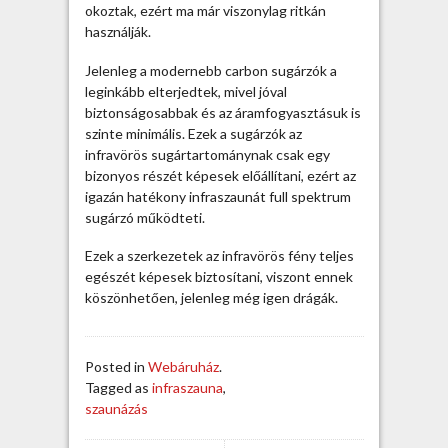
z
okoztak, ezért ma már viszonylag ritkán
e
használják.
m
e
Jelenleg a modernebb carbon sugárzók a
l
leginkább elterjedtek, mivel jóval
t
biztonságosabbak és az áramfogyasztásuk is
e
szinte minimális. Ezek a sugárzók az
t
infravörös sugártartománynak csak egy
h
bizonyos részét képesek előállítani, ezért az
e
igazán hatékony infraszaunát full spektrum
t
sugárzó működteti.
ő
Ezek a szerkezetek az infravörös fény teljes
a
egészét képesek biztosítani, viszont ennek
z
köszönhetően, jelenleg még igen drágák.
i
n
f
r
Posted in
Webáruház
.
a
Tagged as
infraszauna
,
s
szaunázás
z
a