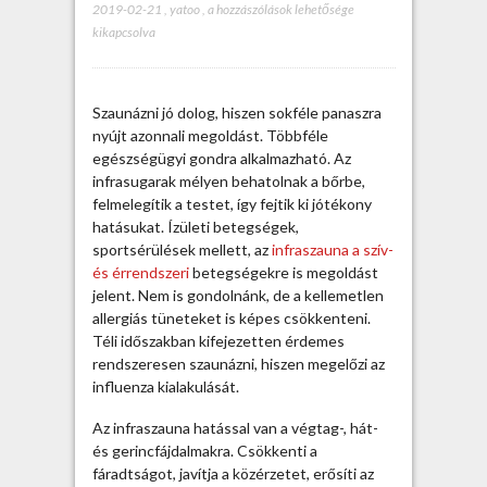
2019-02-21
,
yatoo
,
A
a hozzászólások lehetősége
kikapcsolva
z
i
n
f
Szaunázni jó dolog, hiszen sokféle panaszra
r
nyújt azonnali megoldást. Többféle
a
egészségügyi gondra alkalmazható. Az
s
infrasugarak mélyen behatolnak a bőrbe,
z
felmelegítik a testet, így fejtik ki jótékony
a
hatásukat. Ízületi betegségek,
u
sportsérülések mellett, az
infraszauna a szív-
n
és érrendszeri
betegségekre is megoldást
a
jelent. Nem is gondolnánk, de a kellemetlen
j
allergiás tüneteket is képes csökkenteni.
ó
Téli időszakban kifejezetten érdemes
t
rendszeresen szaunázni, hiszen megelőzi az
é
influenza kialakulását.
k
o
Az infraszauna hatással van a végtag-, hát-
n
és gerincfájdalmakra. Csökkenti a
y
fáradtságot, javítja a közérzetet, erősíti az