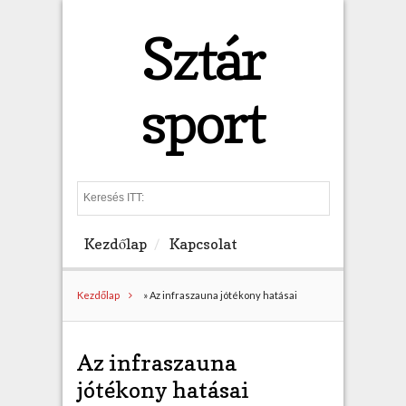
Sztár
sport
S
e
a
Kezdőlap
Kapcsolat
r
c
h
Kezdőlap
»
Az infraszauna jótékony hatásai
Az infraszauna
jótékony hatásai