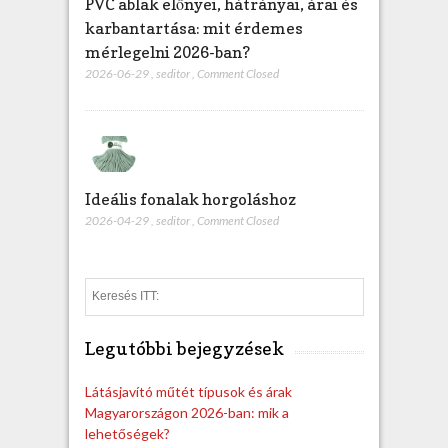
PVC ablak előnyei, hátrányai, árai és
karbantartása: mit érdemes
mérlegelni 2026-ban?
2026-06-29
,
seditor
,
Comment Closed
Ideális fonalak horgoláshoz
2026-04-29
,
seditor
,
Comment Closed
S
e
a
Legutóbbi bejegyzések
r
c
h
Látásjavító műtét típusok és árak
Magyarországon 2026-ban: mik a
lehetőségek?