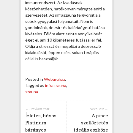
h
immunrendszert. Az izzadásnak
a
köszönhetően, hatékonyan méregteleníti a
t
szervezetet. Az infraszauna felgyorsítja a
á
sebek gyógyulási folyamatait. Nem is
s
gondolnánk, de zsír- és kalóriaégető hatása
a
kivételes. Félóra alatt szinte annyi kalóriát
i
éget el, ami 10 kilométeres futással ér fel.
b
Oldja a stresszt és megelőzi a depresszió
e
kialakulását, éppen ezért sokan terápiás
j
céllal is használják.
e
g
y
Posted in
Webáruház
.
z
Tagged as
infraszauna
,
é
szauna
s
h
e
← Previous Post
Next Post →
z
Ízletes, húsos
A pince
Platinum
szellőztetés
bárányos
ideális eszköze