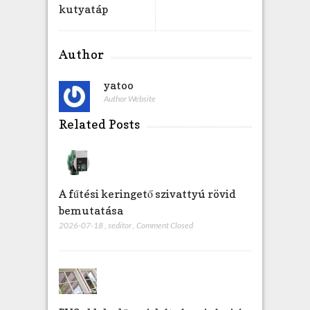
kutyatáp
Author
yatoo
Author Website
Related Posts
A fűtési keringető szivattyú rövid
bemutatása
2026-07-18
,
seditor
,
Comment Closed