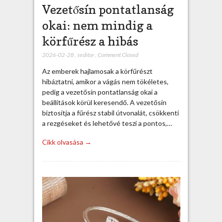
Vezetősín pontatlanság
okai: nem mindig a
körfűrész a hibás
2026-02-28
,
seditor
,
Comment Closed
Az emberek hajlamosak a körfűrészt
hibáztatni, amikor a vágás nem tökéletes,
pedig a vezetősín pontatlanság okai a
beállítások körül keresendő. A vezetősín
biztosítja a fűrész stabil útvonalát, csökkenti
a rezgéseket és lehetővé teszi a pontos,…
Cikk olvasása →