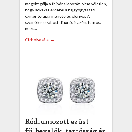
megvizsgálja a fejbőr állapotát. Nem véletlen,
hogy sokakat érdekel a hajgyógyászati
oxigénterápia menete és előnyei. A
személyre szabott diagnózis azért fontos,
mert…
Cikk olvasása →
Ródiumozott ezüst
fülbevalók: tartósság és