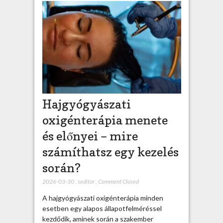
Hajgyógyászati
oxigénterápia menete
és előnyei – mire
számíthatsz egy kezelés
során?
2026-03-30
,
seditor
,
Comment Closed
A hajgyógyászati oxigénterápia minden
esetben egy alapos állapotfelméréssel
kezdődik, aminek során a szakember