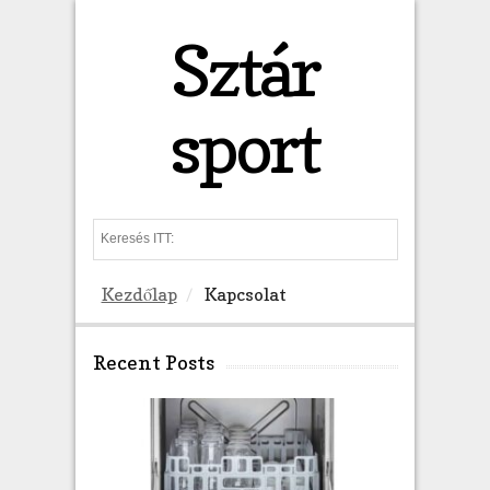
Sztár
sport
S
e
a
Kezdőlap
Kapcsolat
r
c
h
Recent Posts