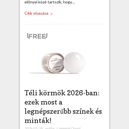
előnyei közé tartozik, hogy…
Cikk olvasása →
Téli körmök 2026-ban:
ezek most a
legnépszerűbb színek és
minták!
2026-01-28
,
seditor
,
Comment Closed