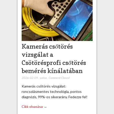
Kamerás csőtörés
vizsgálat a
Csötörésprofi csőtörés
bemérés kínálatában
2026-02-09
,
yatoo
,
Comment Closed
Kamerás csőtörés vizsgálat:
roncsolásmentes technológia, pontos
diagnózis, 99%-os sikerarány. Fedezze fel!
Cikk olvasása →