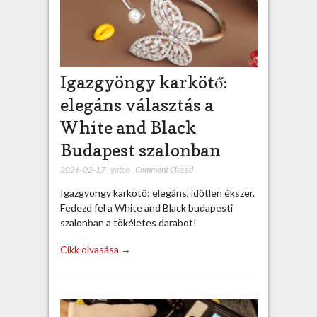
Igazgyöngy karkötő:
elegáns választás a
White and Black
Budapest szalonban
2026-02-17
,
yatoo
,
Comment Closed
Igazgyöngy karkötő: elegáns, időtlen ékszer.
Fedezd fel a White and Black budapesti
szalonban a tökéletes darabot!
Cikk olvasása →