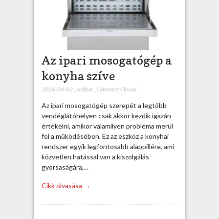
Az ipari mosogatógép a
konyha szíve
2026-04-02
,
seditor
,
Comment Closed
Az ipari mosogatógép szerepét a legtöbb
vendéglátóhelyen csak akkor kezdik igazán
értékelni, amikor valamilyen probléma merül
fel a működésében. Ez az eszköz a konyhai
rendszer egyik legfontosabb alappillére, ami
közvetlen hatással van a kiszolgálás
gyorsaságára,…
Cikk olvasása →