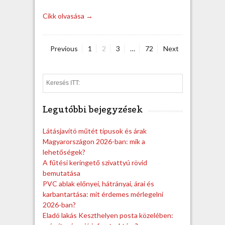
Cikk olvasása →
Previous
P
1
P
2
P
3
…
P
72
Next
a
a
a
a
B
g
g
g
g
e
e
e
e
e
S
e
j
a
Legutóbbi bejegyzések
r
e
c
h
g
Látásjavító műtét típusok és árak
Magyarországon 2026-ban: mik a
y
lehetőségek?
z
A fűtési keringető szivattyú rövid
bemutatása
é
PVC ablak előnyei, hátrányai, árai és
karbantartása: mit érdemes mérlegelni
s
2026-ban?
e
Eladó lakás Keszthelyen posta közelében: