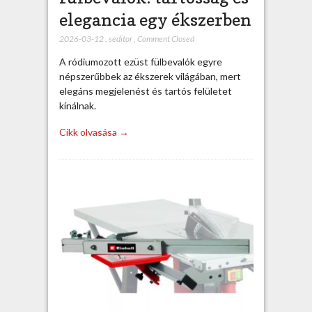
elegancia egy ékszerben
2026-03-12
,
seditor
,
Comment Closed
A ródiumozott ezüst fülbevalók egyre
népszerűbbek az ékszerek világában, mert
elegáns megjelenést és tartós felületet
kínálnak.
Cikk olvasása →