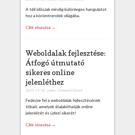
A téli időszak mindig különleges hangulatot
hoz a körömtrendek világába.
Cikk olvasása →
Weboldalak fejlesztése:
Átfogó útmutató
sikeres online
jelenléthez
2025-12-30
,
yatoo
,
Comment Closed
Fedezze fel a weboldalak fejlesztésének
titkait, amelyek átalakíthatják online
jelenlétét és üzleti sikerét!
Cikk olvasása →