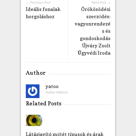
← Previous Post
Next Post →
Ideális fonalak
Örökösödési
horgoláshoz
szerződés:
vagyonrendezé
s és
gondoskodás
Újváry Zsolt
Ügyvédi Iroda
Author
yatoo
Author Website
Related Posts
Látásjavító műtét típusok és árak