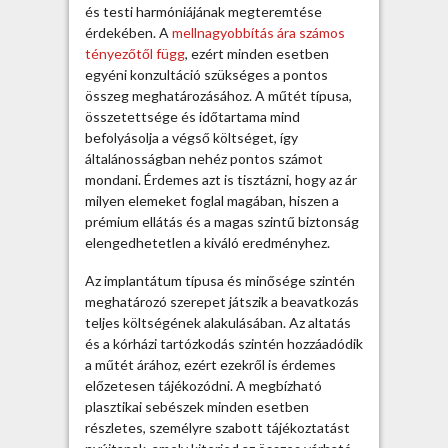
és testi harmóniájának megteremtése
D
érdekében. A
mellnagyobbítás ára számos
e
tényezőtől függ
, ezért minden esetben
b
egyéni konzultáció szükséges a pontos
r
összeg meghatározásához. A műtét típusa,
e
összetettsége és időtartama mind
c
befolyásolja a végső költséget, így
e
általánosságban nehéz pontos számot
n
mondani. Érdemes azt is tisztázni, hogy az ár
b
milyen elemeket foglal magában, hiszen a
e
prémium ellátás és a magas szintű biztonság
n
elengedhetetlen a kiváló eredményhez.
–
D
Az implantátum típusa és minősége szintén
r
meghatározó szerepet játszik a beavatkozás
.
teljes költségének alakulásában. Az altatás
F
és a kórházi tartózkodás szintén hozzáadódik
á
a műtét árához, ezért ezekről is érdemes
b
előzetesen tájékozódni. A megbízható
i
plasztikai sebészek minden esetben
á
részletes, személyre szabott tájékoztatást
n