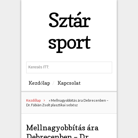
Sztár
sport
S
e
a
Kezdőlap
Kapcsolat
r
c
h
Kezdőlap
»
Mellnagyobbítás ára Debrecenben –
Dr. Fábián Zsolt plasztikai sebész
Mellnagyobbítás ára
Debrecenben – Dr.