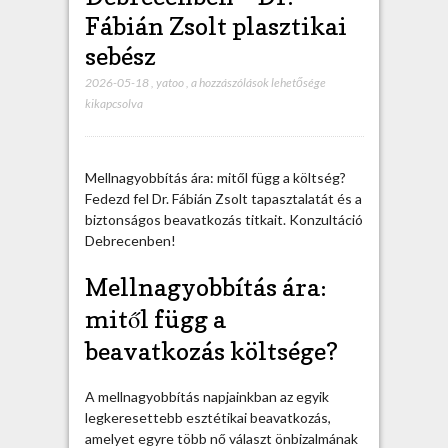
Fábián Zsolt plasztikai
sebész
2026-05-18
,
yatoo
,
M
a hozzászólások lehetősége
kikapcsolva
e
l
l
n
Mellnagyobbítás ára: mitől függ a költség?
a
Fedezd fel Dr. Fábián Zsolt tapasztalatát és a
g
biztonságos beavatkozás titkait. Konzultáció
y
Debrecenben!
o
b
Mellnagyobbítás ára:
b
mitől függ a
í
t
beavatkozás költsége?
á
s
A mellnagyobbítás napjainkban az egyik
á
legkeresettebb esztétikai beavatkozás,
r
amelyet egyre több nő választ önbizalmának
a