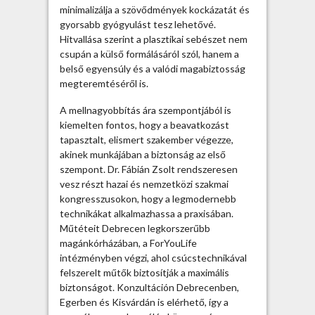
minimalizálja a szövődmények kockázatát és
e
gyorsabb gyógyulást tesz lehetővé.
j
Hitvallása szerint a plasztikai sebészet nem
e
csupán a külső formálásáról szól, hanem a
g
belső egyensúly és a valódi magabiztosság
y
megteremtéséről is.
z
é
A mellnagyobbítás ára szempontjából is
s
kiemelten fontos, hogy a beavatkozást
h
tapasztalt, elismert szakember végezze,
e
akinek munkájában a biztonság az első
z
szempont. Dr. Fábián Zsolt rendszeresen
vesz részt hazai és nemzetközi szakmai
kongresszusokon, hogy a legmodernebb
technikákat alkalmazhassa a praxisában.
Műtéteit Debrecen legkorszerűbb
magánkórházában, a ForYouLife
intézményben végzi, ahol csúcstechnikával
felszerelt műtők biztosítják a maximális
biztonságot. Konzultáción Debrecenben,
Egerben és Kisvárdán is elérhető, így a