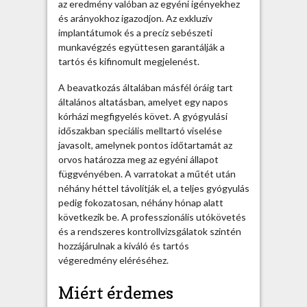
az eredmény valóban az egyéni igényekhez
és arányokhoz igazodjon. Az exkluzív
implantátumok és a precíz sebészeti
munkavégzés együttesen garantálják a
tartós és kifinomult megjelenést.
A beavatkozás általában másfél óráig tart
általános altatásban, amelyet egy napos
kórházi megfigyelés követ. A gyógyulási
időszakban speciális melltartó viselése
javasolt, amelynek pontos időtartamát az
orvos határozza meg az egyéni állapot
függvényében. A varratokat a műtét után
néhány héttel távolítják el, a teljes gyógyulás
pedig fokozatosan, néhány hónap alatt
következik be. A professzionális utókövetés
és a rendszeres kontrollvizsgálatok szintén
hozzájárulnak a kiváló és tartós
végeredmény eléréséhez.
Miért érdemes