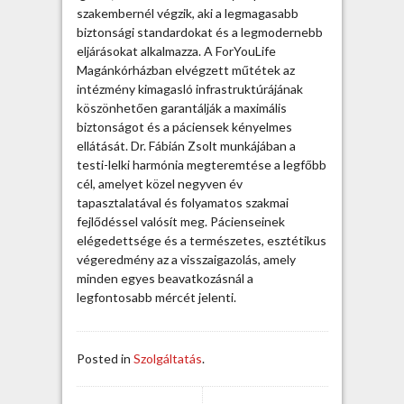
szakembernél végzik, aki a legmagasabb
biztonsági standardokat és a legmodernebb
eljárásokat alkalmazza. A ForYouLife
Magánkórházban elvégzett műtétek az
intézmény kimagasló infrastruktúrájának
köszönhetően garantálják a maximális
biztonságot és a páciensek kényelmes
ellátását. Dr. Fábián Zsolt munkájában a
testi-lelki harmónia megteremtése a legfőbb
cél, amelyet közel negyven év
tapasztalatával és folyamatos szakmai
fejlődéssel valósít meg. Pácienseinek
elégedettsége és a természetes, esztétikus
végeredmény az a visszaigazolás, amely
minden egyes beavatkozásnál a
legfontosabb mércét jelenti.
Posted in
Szolgáltatás
.