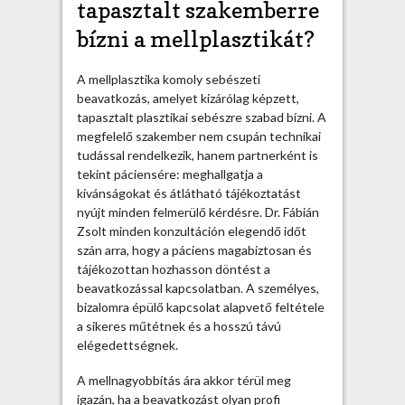
tapasztalt szakemberre
bízni a mellplasztikát?
A mellplasztika komoly sebészeti
beavatkozás, amelyet kizárólag képzett,
tapasztalt plasztikai sebészre szabad bízni. A
megfelelő szakember nem csupán technikai
tudással rendelkezik, hanem partnerként is
tekint páciensére: meghallgatja a
kívánságokat és átlátható tájékoztatást
nyújt minden felmerülő kérdésre. Dr. Fábián
Zsolt minden konzultáción elegendő időt
szán arra, hogy a páciens magabiztosan és
tájékozottan hozhasson döntést a
beavatkozással kapcsolatban. A személyes,
bizalomra épülő kapcsolat alapvető feltétele
a sikeres műtétnek és a hosszú távú
elégedettségnek.
A mellnagyobbítás ára akkor térül meg
igazán, ha a beavatkozást olyan profi