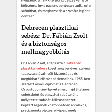
nyújtanak, amely kiterjed az összes várható
Z
költségre. Így a páciens pontosan tudja, mire
s
számíthat, és meghozhatja a számára legjobb
o
döntést.
l
t
Debrecen plasztikai
p
l
sebész: Dr. Fábián Zsolt
a
és a biztonságos
s
z
mellnagyobbítás
t
i
Dr. Fábián Zsolt, a tapasztalt
Debrecen
k
plasztikai sebész
közel negyvenéves szakmai
a
tapasztalatával nyújt biztonságos és
i
megbízható ellátást pácienseinek. 1985-ben
s
szerzett orvosi diplomát a Debreceni
e
Orvostudományi Egyetemen, majd általános
b
sebészként és plasztikai sebészként
é
mélyítette tudását. Mikrosebészeti
s
képzettségének köszönhetően aprólékos,
z
precíz munkavégzésre képes, amely
b