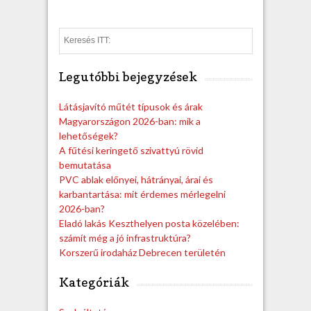
S
e
a
Legutóbbi bejegyzések
r
c
h
Látásjavító műtét típusok és árak
Magyarországon 2026-ban: mik a
lehetőségek?
A fűtési keringető szivattyú rövid
bemutatása
PVC ablak előnyei, hátrányai, árai és
karbantartása: mit érdemes mérlegelni
2026-ban?
Eladó lakás Keszthelyen posta közelében:
számít még a jó infrastruktúra?
Korszerű irodaház Debrecen területén
Kategóriák