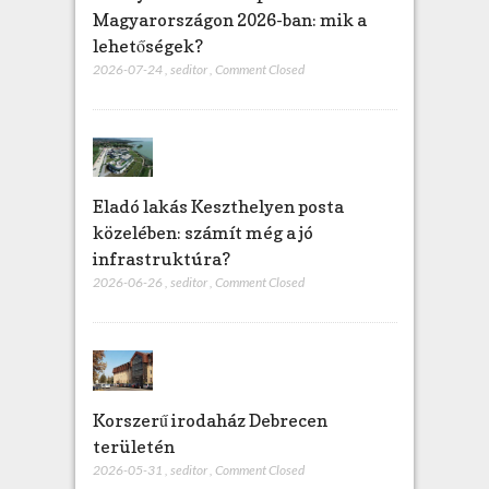
Magyarországon 2026-ban: mik a
lehetőségek?
2026-07-24
,
seditor
,
Comment Closed
Eladó lakás Keszthelyen posta
közelében: számít még a jó
infrastruktúra?
2026-06-26
,
seditor
,
Comment Closed
Korszerű irodaház Debrecen
területén
2026-05-31
,
seditor
,
Comment Closed