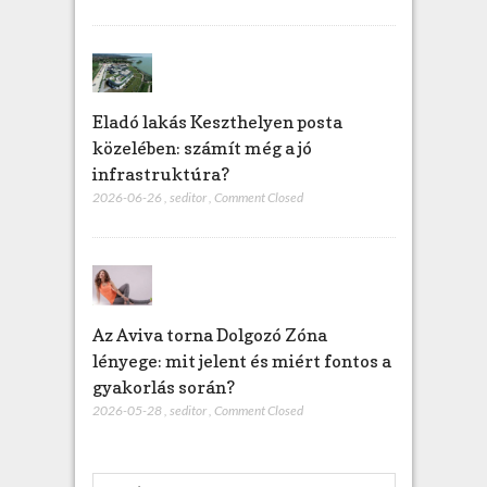
Eladó lakás Keszthelyen posta
közelében: számít még a jó
infrastruktúra?
2026-06-26
,
seditor
,
Comment Closed
Az Aviva torna Dolgozó Zóna
lényege: mit jelent és miért fontos a
gyakorlás során?
2026-05-28
,
seditor
,
Comment Closed