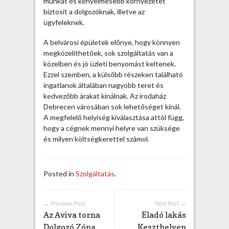
munkát és kényelmesebb környezetet
c
biztosít a dolgozóknak, illetve az
e
ügyfeleknek.
n
t
A belvárosi épületek előnye, hogy könnyen
e
megközelíthetőek, sok szolgáltatás van a
r
közelben és jó üzleti benyomást keltenek.
ü
Ezzel szemben, a külsőbb részeken található
l
ingatlanok általában nagyobb teret és
e
kedvezőbb árakat kínálnak. Az irodaház
t
Debrecen városában sok lehetőséget kínál.
é
A megfelelő helyiség kiválasztása attól függ,
n
hogy a cégnek mennyi helyre van szüksége
b
és milyen költségkerettel számol.
e
j
e
Posted in
Szolgáltatás
.
g
y
z
← Previous Post
Next Post →
é
Az Aviva torna
Eladó lakás
s
Dolgozó Zóna
Keszthelyen