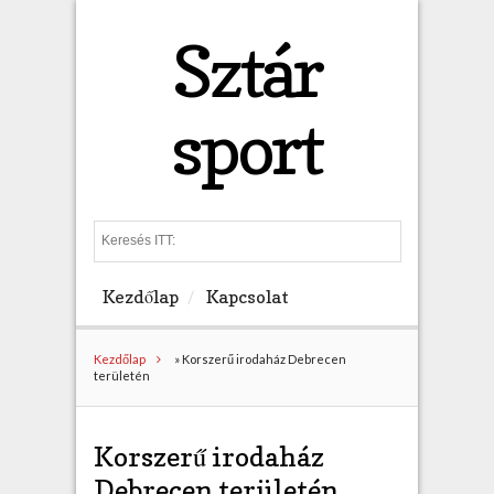
Sztár
sport
S
e
a
Kezdőlap
Kapcsolat
r
c
h
Kezdőlap
»
Korszerű irodaház Debrecen
területén
Korszerű irodaház
Debrecen területén