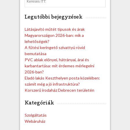
S
e
a
Legutóbbi bejegyzések
r
c
h
Látásjavító műtét típusok és árak
Magyarországon 2026-ban: mik a
lehetőségek?
A fűtési keringető szivattyú rövid
bemutatása
PVC ablak előnyei, hátrányai, árai és
karbantartása: mit érdemes mérlegelni
2026-ban?
Eladó lakás Keszthelyen posta közelében:
számít még a jó infrastruktúra?
Korszerű irodaház Debrecen területén
Kategóriák
Szolgáltatás
Webáruház