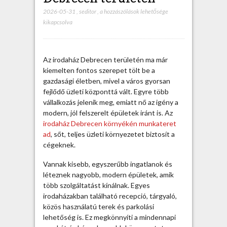
2026-05-31
,
seditor
,
K
a hozzászólások lehetősége
kikapcsolva
o
r
s
z
Az irodaház Debrecen területén ma már
e
kiemelten fontos szerepet tölt be a
r
gazdasági életben, mivel a város gyorsan
ű
fejlődő üzleti központtá vált. Egyre több
i
vállalkozás jelenik meg, emiatt nő az igény a
r
modern, jól felszerelt épületek iránt is. Az
o
irodaház Debrecen környékén munkateret
d
ad
, sőt, teljes üzleti környezetet biztosít a
a
cégeknek.
h
á
Vannak kisebb, egyszerűbb ingatlanok és
z
léteznek nagyobb, modern épületek, amik
D
több szolgáltatást kínálnak. Egyes
e
irodaházakban található recepció, tárgyaló,
b
közös használatú terek és parkolási
r
lehetőség is. Ez megkönnyíti a mindennapi
e