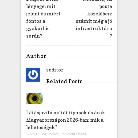
h
lényege: mit
posta
e
jelent és miért
közelében:
z
fontos a
számít még a jó
gyakorlás
infrastruktúra
során?
?
Author
seditor
Related Posts
Látásjavító műtét típusok és árak
Magyarországon 2026-ban: mik a
lehetőségek?
2026-07-24
,
seditor
,
Comment Closed