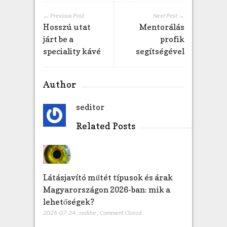
s
r
← Previous Post
Next Post →
é
Hosszú utat
Mentorálás
s
járt be a
profik
z
speciality kávé
segítségével
l
e
t
Author
e
s
seditor
s
é
Related Posts
g
g
e
l
b
Látásjavító műtét típusok és árak
e
Magyarországon 2026-ban: mik a
j
lehetőségek?
e
2026-07-24
,
seditor
,
Comment Closed
g
y