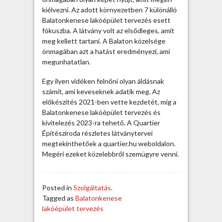
p
kiélvezni. Az adott környezetben 7 különálló
ü
Balatonkenese lakóépület tervezés esett
l
fókuszba. A látvány volt az elsődleges, amit
e
meg kellett tartani. A Balaton közelsége
t
önmagában azt a hatást eredményezi, ami
t
megunhatatlan.
e
r
Egy ilyen vidéken felnőni olyan áldásnak
v
számít, ami keveseknek adatik meg. Az
e
előkészítés 2021-ben vette kezdetét, míg a
z
Balatonkenese lakóépület tervezés és
é
kivitelezés 2023-ra tehető. A Quartier
s
Építésziroda részletes látványtervei
m
megtekinthetőek a quartier.hu weboldalon.
a
Megéri ezeket közelebbről szemügyre venni.
x
i
m
Posted in
Szolgáltatás
.
á
Tagged as
Balatonkenese
l
lakóépület tervezés
i