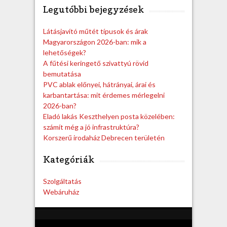
Legutóbbi bejegyzések
r
c
h
Látásjavító műtét típusok és árak
Magyarországon 2026-ban: mik a
lehetőségek?
A fűtési keringető szivattyú rövid
bemutatása
PVC ablak előnyei, hátrányai, árai és
karbantartása: mit érdemes mérlegelni
2026-ban?
Eladó lakás Keszthelyen posta közelében:
számít még a jó infrastruktúra?
Korszerű irodaház Debrecen területén
Kategóriák
Szolgáltatás
Webáruház