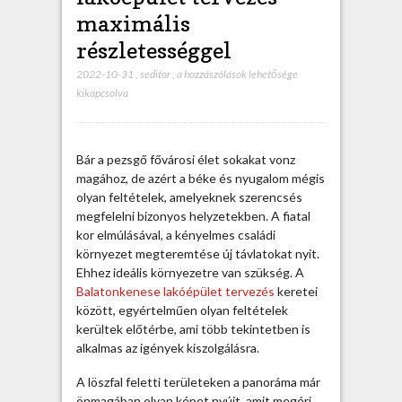
maximális
részletességgel
2022-10-31
,
seditor
,
B
a hozzászólások lehetősége
kikapcsolva
a
l
a
t
Bár a pezsgő fővárosi élet sokakat vonz
o
magához, de azért a béke és nyugalom mégis
n
olyan feltételek, amelyeknek szerencsés
k
megfelelni bizonyos helyzetekben. A fiatal
e
kor elmúlásával, a kényelmes családi
n
környezet megteremtése új távlatokat nyit.
e
Ehhez ideális környezetre van szükség. A
s
Balatonkenese lakóépület tervezés
keretei
e
között, egyértelműen olyan feltételek
l
kerültek előtérbe, ami több tekintetben is
a
alkalmas az igények kiszolgálásra.
k
ó
A löszfal feletti területeken a panoráma már
é
önmagában olyan képet nyújt, amit megéri