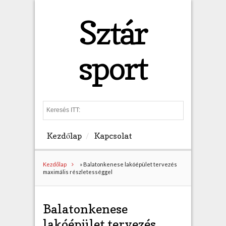
Sztár
sport
S
e
a
Kezdőlap
Kapcsolat
r
c
h
Kezdőlap
»
Balatonkenese lakóépület tervezés
maximális részletességgel
Balatonkenese
lakóépület tervezés