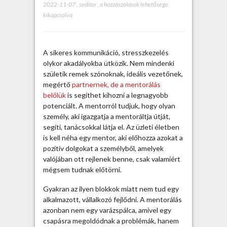
2022-11-07
,
seditor
,
M
a hozzászólások lehetősége
kikapcsolva
e
n
t
o
A sikeres kommunikáció, stresszkezelés
r
olykor akadályokba ütközik. Nem mindenki
á
születik remek szónoknak, ideális vezetőnek,
l
megértő
partnernek, de a mentorálás
á
belőlük
is segíthet kihozni a legnagyobb
s
potenciált. A mentorról tudjuk, hogy olyan
p
személy, aki igazgatja a mentoráltja útját,
r
segíti, tanácsokkal látja el. Az üzleti életben
o
is kell néha egy mentor, aki előhozza azokat a
f
pozitív dolgokat a személyből, amelyek
i
valójában ott rejlenek benne, csak valamiért
k
mégsem tudnak előtörni.
s
e
Gyakran az ilyen blokkok miatt nem tud egy
g
alkalmazott, vállalkozó fejlődni. A mentorálás
í
azonban nem egy varázspálca, amivel egy
t
csapásra megoldódnak a problémák, hanem