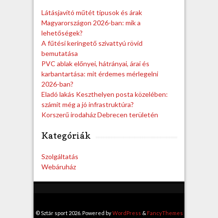
h
Látásjavító műtét típusok és árak
Magyarországon 2026-ban: mik a
lehetőségek?
A fűtési keringető szivattyú rövid
bemutatása
PVC ablak előnyei, hátrányai, árai és
karbantartása: mit érdemes mérlegelni
2026-ban?
Eladó lakás Keszthelyen posta közelében:
számít még a jó infrastruktúra?
Korszerű irodaház Debrecen területén
Kategóriák
Szolgáltatás
Webáruház
© Sztár sport 2026. Powered by
WordPress
&
FancyThemes