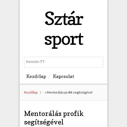
Sztár
sport
S
e
a
Kezdőlap
Kapcsolat
r
c
h
Kezdőlap
»
Mentorálás profik segítségével
Mentorálás profik
segítségével