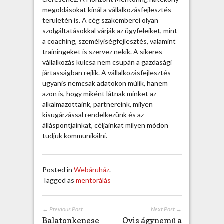
megoldásokat kínál a vállalkozásfejlesztés
területén is. A cég szakemberei olyan
szolgáltatásokkal várják az ügyfeleiket, mint
a coaching, személyiségfejlesztés, valamint
trainingeket is szervez nekik. A sikeres
vállalkozás kulcsa nem csupán a gazdasági
jártasságban rejlik. A vállalkozásfejlesztés
ugyanis nemcsak adatokon múlik, hanem
azon is, hogy miként látnak minket az
alkalmazottaink, partnereink, milyen
kisugárzással rendelkezünk és az
álláspontjainkat, céljainkat milyen módon
tudjuk kommunikálni.
Posted in
Webáruház
.
Tagged as
mentorálás
← Previous Post
Next Post →
Balatonkenese
Ovis ágynemű a