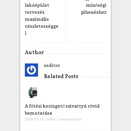
lakóépület
minőségi
tervezés
pihenéshez
maximális
részletességge
l
Author
seditor
Related Posts
A fűtési keringető szivattyú rövid
bemutatása
2026-07-18
,
seditor
,
Comment Closed