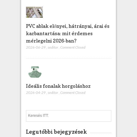
PVC ablak előnyei, hátrányai, árai és
karbantartása: mit érdemes
mérlegelni 2026-ban?
2026-06-29
,
seditor
,
Comment Closed
Ideális fonalak horgoláshoz
2026-04-29
,
seditor
,
Comment Closed
S
e
a
Legutóbbi bejegyzések
r
c