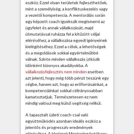
s
eszköz. Ezzel olyan területek fejleszthetőek,
é
mint a személyiség, a konfliktuskezelés vagy
g
a vezetői kompetencia. A mentorálás során
é
egy képzett coach igyekszik megismerni az
v
ügyfelet és annak vállalkozását, majd
e
útmutatással ruházza fel a kitűzött céljai
l
eléréséhez, a vállalkozása egyedi igényeinek
b
kielégítéséhez.
Ezzel a célok, a lehetőségek
e
és a megoldások sokkal egyértelműbbé
j
válnak. Szinte minden vállalkozás ütközik
e
időnként bizonyos akadályokba. A
g
vállalkozásfejlesztés nem minden
esetben
y
azt jelenti, hogy még több pénzt teszünk egy
z
cégbe, hanem azt, hogy az erőforrásainkat, a
é
kompetenciáinkat sokkal célirányosabban
s
kamatoztatjuk. Természetesen ez nem
h
mindig valósul meg külső segítség nélkül.
e
z
A tapasztalt üzleti coach-csal való
együttműködés azonban ideális eszköz a
jelentős és progresszív eredmények
eléréséhez. A Horizont Mentoring hatékony