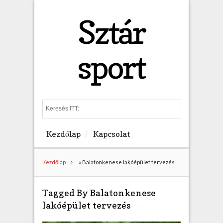
Sztár
sport
S
e
a
Kezdőlap
Kapcsolat
r
c
h
Kezdőlap
»
Balatonkenese lakóépület tervezés
Tagged By Balatonkenese
lakóépület tervezés