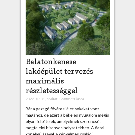
Balatonkenese
lakóépület tervezés
maximális
részletességgel
2022-10-31
,
seditor
,
Comment Closed
Bár a pezsgő fővárosi élet sokakat vonz
magához, de azért a béke és nyugalom mégis
olyan feltételek, amelyeknek szerencsés
megfelelni bizonyos helyzetekben. A fiatal
kor elmúlásával, a kényelmes családi