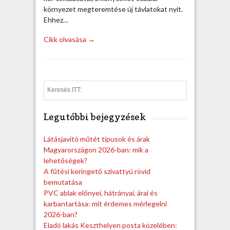
környezet megteremtése új távlatokat nyit.
Ehhez…
Cikk olvasása →
S
e
a
Legutóbbi bejegyzések
r
c
h
Látásjavító műtét típusok és árak
Magyarországon 2026-ban: mik a
lehetőségek?
A fűtési keringető szivattyú rövid
bemutatása
PVC ablak előnyei, hátrányai, árai és
karbantartása: mit érdemes mérlegelni
2026-ban?
Eladó lakás Keszthelyen posta közelében: