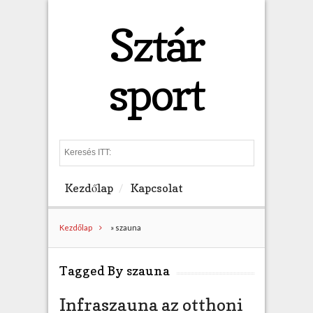
Sztár
sport
S
e
a
Kezdőlap
Kapcsolat
r
c
h
Kezdőlap
»
szauna
Tagged By szauna
Infraszauna az otthoni