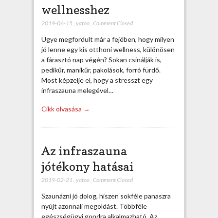
wellnesshez
2019-06-15
,
yatoo
,
Comment Closed
Ugye megfordult már a fejében, hogy milyen
jó lenne egy kis otthoni wellness, különösen
a fárasztó nap végén? Sokan csinálják is,
pedikűr, manikűr, pakolások, forró fürdő.
Most képzelje el, hogy a stresszt egy
infraszauna melegével…
Cikk olvasása →
Az infraszauna
jótékony hatásai
2019-02-21
,
yatoo
,
Comment Closed
Szaunázni jó dolog, hiszen sokféle panaszra
nyújt azonnali megoldást. Többféle
egészségügyi gondra alkalmazható. Az