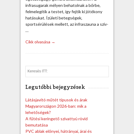
infrasugarak mélyen behatolnak a bőrbe,
felmelegítik a testet, így fejtik ki jótékony
hatásukat. Ízületi betegségek,
sportsérülések mellett, az infraszauna a szív-
…
Cikk olvasása →
S
e
a
Legutóbbi bejegyzések
r
c
h
Látásjavító műtét típusok és árak
Magyarországon 2026-ban: mik a
lehetőségek?
A fűtési keringető szivattyú rövid
bemutatása
PVC ablak előnyei, hátrányai, árai és