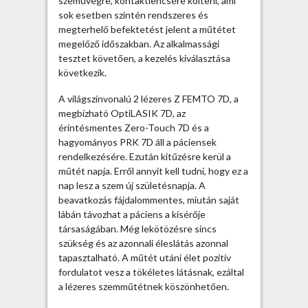
szemüvegre, kontaktlencsére költeni, ami
e
sok esetben szintén rendszeres és
n
megterhelő befektetést jelent a műtétet
d
megelőző időszakban. Az alkalmassági
e
tesztet követően, a kezelés kiválasztása
l
következik.
ő
A világszínvonalú 2 lézeres Z FEMTO 7D, a
n
megbízható OptiLASIK 7D, az
é
érintésmentes Zero-Touch 7D és a
l
hagyományos PRK 7D áll a páciensek
b
rendelkezésére. Ezután kitűzésre kerül a
e
műtét napja. Erről annyit kell tudni, hogy ez a
j
nap lesz a szem új születésnapja. A
e
beavatkozás fájdalommentes, miután saját
g
lábán távozhat a páciens a kísérője
y
társaságában. Még lekötözésre sincs
z
szükség és az azonnali éleslátás azonnal
é
tapasztalható. A műtét utáni élet pozitív
s
fordulatot vesz a tökéletes látásnak, ezáltal
h
a lézeres szemműtétnek köszönhetően.
e
z