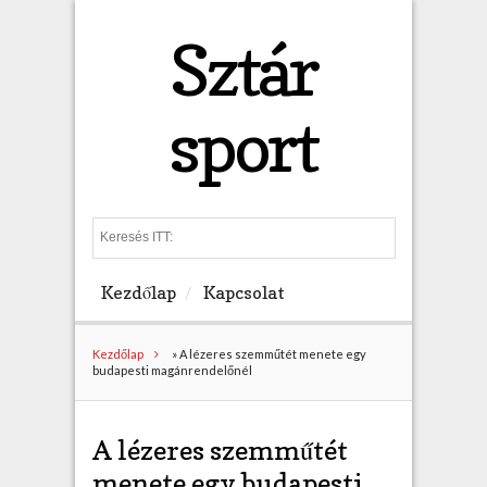
Sztár
sport
S
e
a
Kezdőlap
Kapcsolat
r
c
h
Kezdőlap
»
A lézeres szemműtét menete egy
budapesti magánrendelőnél
A lézeres szemműtét
menete egy budapesti