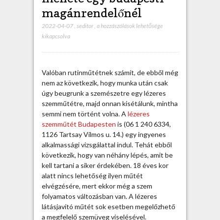
magánrendelőnél
2022-04-07
,
seditor
,
A
a hozzászólások lehetősége
kikapcsolva
l
é
z
e
Valóban rutinműtétnek számít, de ebből még
r
nem az következik, hogy munka után csak
e
úgy beugrunk a szemészetre egy lézeres
s
szemműtétre, majd onnan kisétálunk, mintha
s
semmi nem történt volna. A
lézeres
z
szemműtét Budapesten
is (06 1 240 6334,
e
1126 Tartsay Vilmos u. 14.) egy ingyenes
m
alkalmassági vizsgálattal indul. Tehát ebből
m
következik, hogy van néhány lépés, amit be
ű
kell tartani a siker érdekében. 18 éves kor
t
alatt nincs lehetőség ilyen műtét
é
elvégzésére, mert ekkor még a szem
t
folyamatos változásban van. A lézeres
m
látásjavító műtét sok esetben megelőzhető
e
a megfelelő szemüveg viselésével.