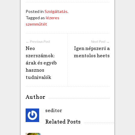
Posted in
Szolgáltatás
.
Tagged as
lézeres
szemműtét
← Previous Post
Next Post →
Neo
Igen népszerű a
szerszámok:
mentolos heets
árak és egyéb
hasznos
tudnivalók
Author
seditor
Related Posts