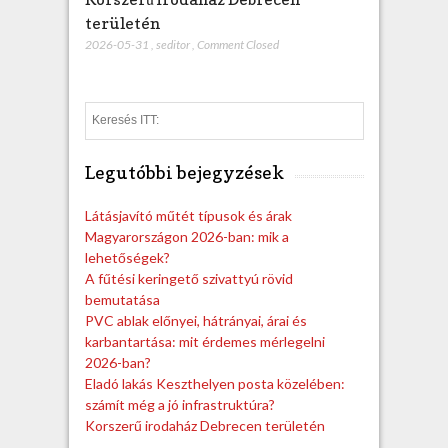
területén
2026-05-31
,
seditor
,
Comment Closed
S
e
a
Legutóbbi bejegyzések
r
c
h
Látásjavító műtét típusok és árak
Magyarországon 2026-ban: mik a
lehetőségek?
A fűtési keringető szivattyú rövid
bemutatása
PVC ablak előnyei, hátrányai, árai és
karbantartása: mit érdemes mérlegelni
2026-ban?
Eladó lakás Keszthelyen posta közelében:
számít még a jó infrastruktúra?
Korszerű irodaház Debrecen területén