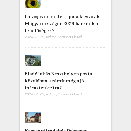
Látásjavító műtét típusok és árak
Magyarországon 2026-ban: mik a
lehetőségek?
2026-07-24
,
seditor
,
Comment Closed
Eladó lakás Keszthelyen posta
közelében: számít még a jó
infrastruktúra?
2026-06-26
,
seditor
,
Comment Closed
Korszerű irodaház Debrecen