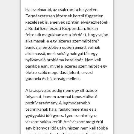
n
e
Ha ez elmarad, az csak ront a helyzeten.
t
Természetesen léteznek kortól független
e
kezelések is, amelyek szintén elvégezhetőek
e
a Budai Szemészeti Központban. Sokan
g
felteszik magukban azt a kérdést, hogy vajon
y
alkalmasak-e egy lézeres szemműtétre?
b
Sajnos a legtöbben éppen amiatt vállnak
u
alkalmassá, mert sokáig halogatták egy
d
nyilvánvaló probléma kezelését. Nem kell
a
pánikba esni, mivel a lézeres szemműtét egy
p
életre szóló megoldást jelent, orvosi
e
garancia és biztonság mellett.
s
t
A látásjavulás pedig nem egy elhúzódó
i
folyamat, hanem azonnal tapasztalható
m
pozitív eredmény. A legmodernebb
a
technikának hála, fájdalommentes és a
g
gyógyulási idő gyors. Igen ez mind igaz,
á
viszont sokba kerül! Ami viszont megtérül
n
egy bizonyos idő után, hiszen nem kell többé
r