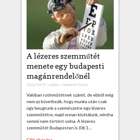
A lézeres szemműtét
menete egy budapesti
magánrendelőnél
2022-04-07
,
seditor
,
Comment Closed
Valóban rutinműtétnek számít, de ebből még
nem az következik, hogy munka után csak
úgy beugrunk a szemészetre egy lézeres
szemműtétre, majd onnan kisétálunk, mintha
semmi nem történt volna. A lézeres
szemműtét Budapesten is (06 1…
Cikk olvasása →