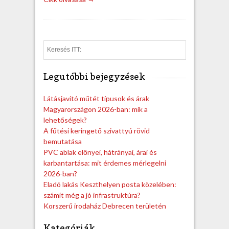
S
e
a
Legutóbbi bejegyzések
r
c
h
Látásjavító műtét típusok és árak
Magyarországon 2026-ban: mik a
lehetőségek?
A fűtési keringető szivattyú rövid
bemutatása
PVC ablak előnyei, hátrányai, árai és
karbantartása: mit érdemes mérlegelni
2026-ban?
Eladó lakás Keszthelyen posta közelében:
számít még a jó infrastruktúra?
Korszerű irodaház Debrecen területén
Kategóriák