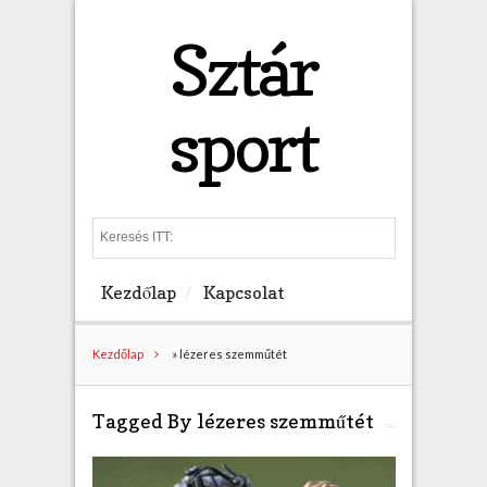
Sztár
sport
S
e
a
Kezdőlap
Kapcsolat
r
c
h
Kezdőlap
»
lézeres szemműtét
Tagged By lézeres szemműtét