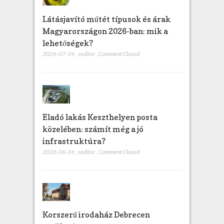
Látásjavító műtét típusok és árak
Magyarországon 2026-ban: mik a
lehetőségek?
2026-07-24
,
seditor
,
Comment Closed
Eladó lakás Keszthelyen posta
közelében: számít még a jó
infrastruktúra?
2026-06-26
,
seditor
,
Comment Closed
Korszerű irodaház Debrecen