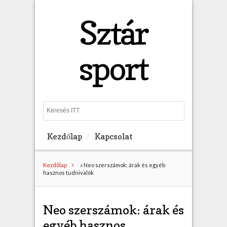
Sztár
sport
S
e
a
Kezdőlap
Kapcsolat
r
c
h
Kezdőlap
»
Neo szerszámok: árak és egyéb
hasznos tudnivalók
Neo szerszámok: árak és
egyéb hasznos