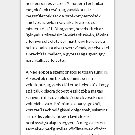
s
nem éppen egyszerű. A modern technikai
e
megoldások révén, ugyanakkor már
g
megszülettek azok a hatékony eszközök,
y
amelyek nagyban segítik a kivitelezés
é
minden részét. Ahogy megnövekedtek az
b
igények a társadalmi elvárások révén, főként
h
a felgyorsult életvitel miatt, úgy kerültek a
a
boltok polcaira olyan szerszámok, amelyekkel
s
a precizitás mellett, a gyorsaság ugyanúgy
z
garantálható feltétel.
n
o
A Neo ebből a szempontból jogosan tűnik ki.
s
A készítők nem bíztak semmit sem a
t
véletlenre, ugyanis előtérbe helyezték, hogy
u
az általuk piacra dobott eszközök a magas
d
színvonalat képviseljék. A törekvésük nem
n
volt hiába való. Prémium alapanyagokból,
i
korszerű technológiával dolgoznak, valamint
v
arra is figyelnek, hogy a kivitelezés
a
pontossága alapos legyen. A megszületett
l
termékek pedig széles körülmények között
ó