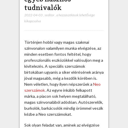
tudnivalók
2022-04-03
,
seditor
,
N
a hozzászólások lehetősége
kikapcsolva
e
o
s
z
Történjen hobbi vagy magas szakmai
e
színvonalon valamilyen munka elvégzése, az
r
minden esetben fontos feltétel, hogy
s
professzionális eszközökkel valósuljon meg a
z
kivitelezés. A speciális szerszámok
á
birtokában ugyanis a siker elérésének aránya
m
jóval magasabb, még a kezdők körében is.
o
Nem véletlen, hogy ilyen népszerűek a
Neo
k
szerszámok
. Az egyre inkább felkapott
:
márka, a piacon sok helyen megtalálható,
á
magas színvonalából adódóan. Autószerelők,
r
burkolók, barkácsolók mindig örömmel veszik
a
kézbe a Neo szerszámokat.
k
é
Sok olyan feladat van, aminek az elvégzése