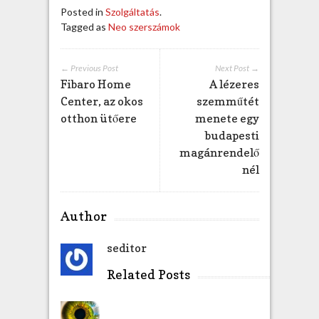
Posted in
Szolgáltatás
.
Tagged as
Neo szerszámok
← Previous Post
Next Post →
Fibaro Home
A lézeres
Center, az okos
szemműtét
otthon ütőere
menete egy
budapesti
magánrendelő
nél
Author
seditor
Related Posts