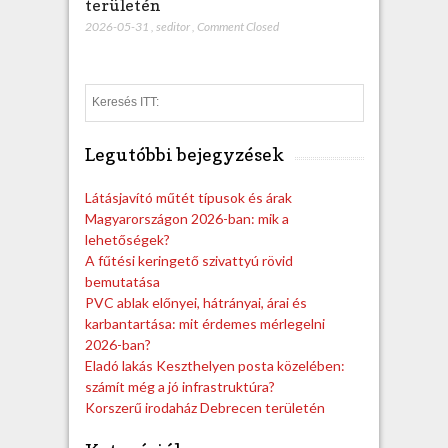
területén
2026-05-31
,
seditor
,
Comment Closed
S
e
a
Legutóbbi bejegyzések
r
c
h
Látásjavító műtét típusok és árak
Magyarországon 2026-ban: mik a
lehetőségek?
A fűtési keringető szivattyú rövid
bemutatása
PVC ablak előnyei, hátrányai, árai és
karbantartása: mit érdemes mérlegelni
2026-ban?
Eladó lakás Keszthelyen posta közelében:
számít még a jó infrastruktúra?
Korszerű irodaház Debrecen területén