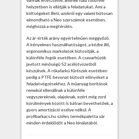
vannak letesztelve, aminek hála többféle
k
helyzetben is ellátják a feladatukat. Ami a
b
költségeket illeti, azokról egy valami biztosan
e
elmondható a Neo szerszámok esetében,
j
méghozzá a megtérülés.
e
Az ár-érték arány egyértelműen meggyőző.
g
A kényelmes használhatóságot, a kézbe illő,
y
ergonomikus markolatok biztosítják, a
z
különféle fogók esetében. A csavarhúzók
é
javított minőségű S2 acélötvözetből
s
készülnek. A rókafarkú fűrészek esetében
h
pedig a PTFE bevonat biztosít előnyöket a
e
feladatvégzésekhez. A műanyag borítások
z
remekül ellenállnak a különféle
vegyszereknek, olajoknak, ezért még zord
körülmények között is bátran bevethetőek, a
gyors amortizáció esélye nélkül. A
profibarkacs.hu széles termékpaletta vár
minden érdeklődőt a Neo kínálatából.