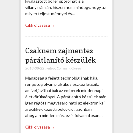
kiválasztott bojler spórolhat is a
villanyszámlán, hiszen nem mindegy, hogy az
milyen teljesítménnyel és…
Cikk olvasása →
Csaknem zajmentes
párátlanító készülék
2018-08-22
,
yatoo
,
Comment Closed
Manapság a fejlett technológiának hála,
rengeteg olyan praktikus eszköz létezik,
amivel javíthatóak az emberek mindennapi
életkörülményei. A párátlanító készülék már
igen régóta megvásárolható az elektronikai
árucikkek közötti polcokról, azonban,
ahogyan minden más, ez is folyamatosan…
Cikk olvasása →