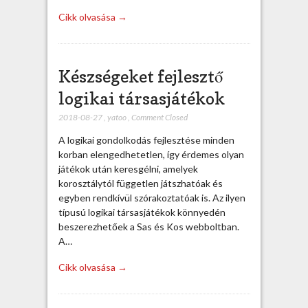
Cikk olvasása →
Készségeket fejlesztő
logikai társasjátékok
2018-08-27
,
yatoo
,
Comment Closed
A logikai gondolkodás fejlesztése minden
korban elengedhetetlen, így érdemes olyan
játékok után keresgélni, amelyek
korosztálytól független játszhatóak és
egyben rendkívül szórakoztatóak is. Az ilyen
típusú logikai társasjátékok könnyedén
beszerezhetőek a Sas és Kos webboltban.
A…
Cikk olvasása →