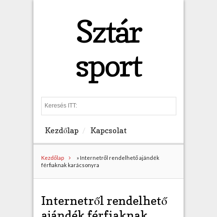
Sztár
sport
S
e
a
Kezdőlap
Kapcsolat
r
c
h
Kezdőlap
»
Internetről rendelhető ajándék
férfiaknak karácsonyra
Internetről rendelhető
ajándék férfiaknak