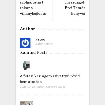
szolgáltatást
n gazdagok
á
takar a
Frei Tamás
c
villanybojler ár
könyvei
s
o
n
Author
y
r
yatoo
a
b
Author Website
e
Related Posts
j
e
g
y
z
A fűtési keringető szivattyú rövid
é
bemutatása
s
2026-07-18
,
seditor
,
Comment Closed
h
e
z