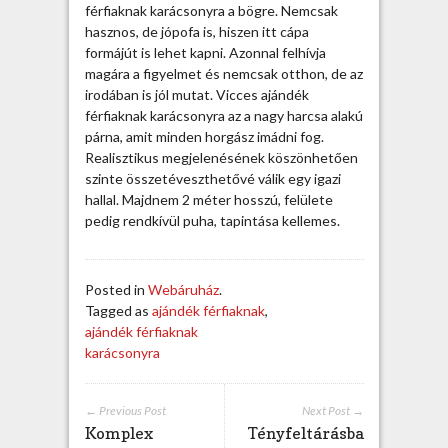
t
férfiaknak karácsonyra a bögre. Nemcsak
ő
hasznos, de jópofa is, hiszen itt cápa
a
formájút is lehet kapni. Azonnal felhívja
j
magára a figyelmet és nemcsak otthon, de az
á
irodában is jól mutat. Vicces ajándék
n
férfiaknak karácsonyra az a nagy harcsa alakú
d
párna, amit minden horgász imádni fog.
é
Realisztikus megjelenésének köszönhetően
k
szinte összetéveszthetővé válik egy igazi
f
hallal. Majdnem 2 méter hosszú, felülete
é
pedig rendkívül puha, tapintása kellemes.
r
f
i
Posted in
Webáruház
.
a
Tagged as
ajándék férfiaknak
,
k
ajándék férfiaknak
n
karácsonyra
a
k
k
← Previous Post
Next Post →
a
Komplex
Tényfeltárásba
r