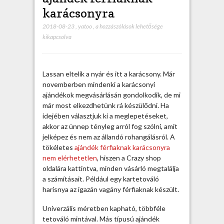
karácsonyra
2018-08-23
,
yatoo
,
I
a hozzászólások lehetősége
kikapcsolva
n
t
e
r
Lassan eltelik a nyár és itt a karácsony. Már
n
novemberben mindenki a karácsonyi
e
ajándékok megvásárlásán gondolkodik, de mi
t
már most elkezdhetünk rá készülődni. Ha
r
idejében választjuk ki a meglepetéseket,
ő
akkor az ünnep tényleg arról fog szólni, amit
l
jelképez és nem az állandó rohangálásról. A
r
tökéletes
ajándék férfiaknak karácsonyra
e
nem elérhetetlen
, hiszen a Crazy shop
n
oldalára kattintva, minden vásárló megtalálja
d
a számításait. Például egy kartetováló
e
harisnya az igazán vagány férfiaknak készült.
l
h
Univerzális méretben kapható, többféle
e
tetováló mintával. Más típusú ajándék