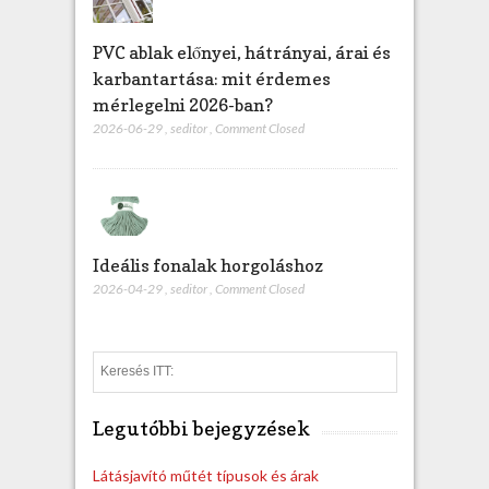
PVC ablak előnyei, hátrányai, árai és
karbantartása: mit érdemes
mérlegelni 2026-ban?
2026-06-29
,
seditor
,
Comment Closed
Ideális fonalak horgoláshoz
2026-04-29
,
seditor
,
Comment Closed
S
e
a
Legutóbbi bejegyzések
r
c
h
Látásjavító műtét típusok és árak