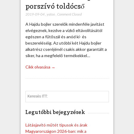
porszívó toldócső
2019-09-04
,
yatoo
,
Comment Closed
A Hajdu bojler szerelők mindenféle javítást
elvégeznek, kezdve a vízkő eltávolításától
egészen a fűtőszál és anód ki- és
beszereléséig. Az utóbbi két Hajdu bojler
alkatrész cseréjénél csakis akkor garantált a
siker, ha a megfelelő termékekkel…
Cikk olvasása →
S
e
a
Legutóbbi bejegyzések
r
c
h
Látásjavító műtét típusok és árak
Magyarországon 2026-ban: mik a