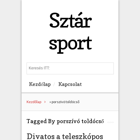
Sztár
sport
S
e
a
Kezdőlap
Kapcsolat
r
c
h
Kezdőlap
»
porszívó toldócső
Tagged By porszívó toldócső
Divatos a teleszkópos