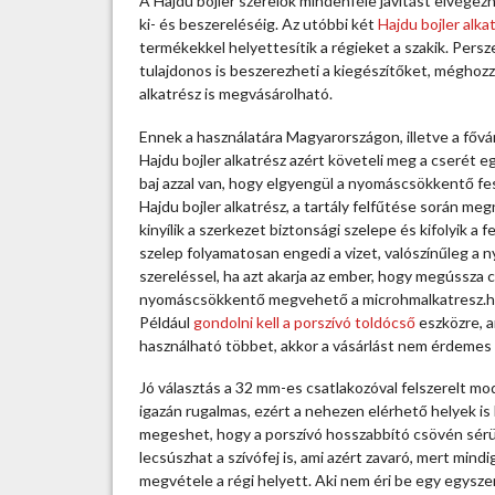
A Hajdu bojler szerelők mindenféle javítást elvégezn
t
ki- és beszereléséig. Az utóbbi két
Hajdu bojler alka
o
termékekkel helyettesítik a régieket a szakik. Per
s
tulajdonos is beszerezheti a kiegészítőket, mégho
a
alkatrész is megvásárolható.
t
e
Ennek a használatára Magyarországon, illetve a fővá
l
Hajdu bojler alkatrész azért követeli meg a cserét e
e
baj azzal van, hogy elgyengül a nyomáscsökkentő fe
s
Hajdu bojler alkatrész, a tartály felfűtése során meg
z
kinyílik a szerkezet biztonsági szelepe és kifolyik a f
k
szelep folyamatosan engedi a vizet, valószínűleg a
ó
szereléssel, ha azt akarja az ember, hogy megússza 
p
nyomáscsökkentő megvehető a microhmalkatresz.hu w
o
Például
gondolni kell a porszívó toldócső
eszközre, a
s
használható többet, akkor a vásárlást nem érdemes 
p
o
Jó választás a 32 mm-es csatlakozóval felszerelt mo
r
igazán rugalmas, ezért a nehezen elérhető helyek is
s
megeshet, hogy a porszívó hosszabbító csövén sérülé
z
lecsúszhat a szívófej is, ami azért zavaró, mert mindi
í
megvétele a régi helyett. Aki nem éri be egy egysze