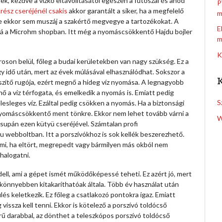
ek, kezdve a vízkő eltávolításától egészen a fűtőszál és anód
P
trész cseréjénél csakis
akkor garantált a siker, ha a megfelelő
m
sze ekkor sem muszáj a szakértő megvegye a tartozékokat. A
E
zzá a Microhm shopban. Itt még a nyomáscsökkentő Hajdu bojler
m
K
roson belül, főleg a budai kerületekben van nagy szükség. Ez a
gy idő után, mert az évek múlásával elhasználódhat. Sokszor a
szítő rugója, ezért megnő a hideg víz nyomása. A legnagyobb
nő a víz térfogata, és emelkedik a nyomás is. Emiatt pedig
S
elesleges víz.
Ezáltal pedig csökken a nyomás. Ha a biztonsági
 nyomáscsökkentő ment tönkre. Ekkor nem lehet tovább várni a
W
csupán ezen kütyü cseréjével. Számtalan profi
ebboltban. Itt a porszívókhoz is sok kellék beszerezhető.
mi, ha eltört, megrepedt vagy bármilyen más okból nem
halogatni.
dell, ami a gépet ismét működőképessé teheti. Ez azért jó, mert
 könnyebben kitakaríthatóak általa. Több év használat után
s keletkezik. Ez főleg a csatlakozó pontokra igaz. Emiatt
g vissza kell tenni. Ekkor is kötelező a porszívó toldócső
rű darabbal, az dönthet a teleszkópos porszívó toldócső