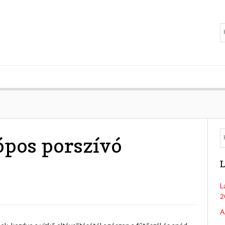
ópos porszívó
L
L
2
A