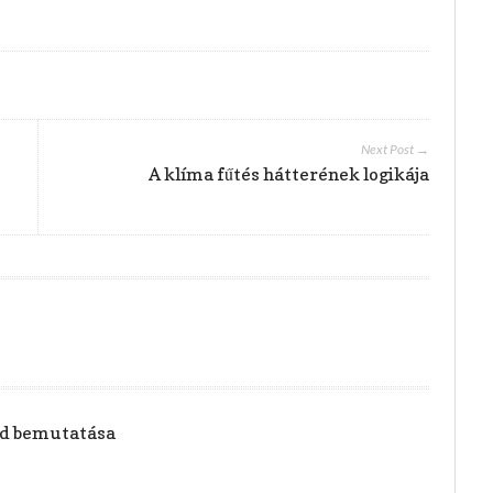
Next Post →
A klíma fűtés hátterének logikája
vid bemutatása