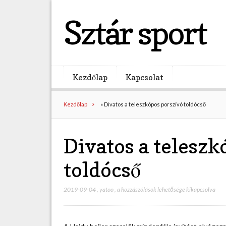
Sztár sport
Kezdőlap
Kapcsolat
Kezdőlap
»
Divatos a teleszkópos porszívó toldócső
Divatos a teleszk
toldócső
2019-09-04
,
yatoo
,
D
a hozzászólások lehetősége kikapcsolva
i
v
a