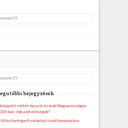
S
e
a
r
c
h
S
e
a
egutóbbi bejegyzések
r
c
h
átásjavító műtét típusok és árak Magyarországon
026-ban: mik a lehetőségek?
 fűtési keringető szivattyú rövid bemutatása