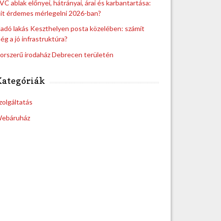
VC ablak előnyei, hátrányai, árai és karbantartása:
it érdemes mérlegelni 2026-ban?
ladó lakás Keszthelyen posta közelében: számít
ég a jó infrastruktúra?
orszerű irodaház Debrecen területén
Kategóriák
zolgáltatás
ebáruház