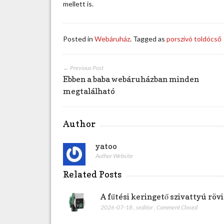
v
mellett is.
ó
t
o
Posted in
Webáruház
. Tagged as
porszívó toldócső
l
d
ó
← Previous Post
c
Ebben a baba webáruházban minden
s
megtalálható
ő
b
e
Author
j
e
yatoo
g
Author Website
y
z
Related Posts
é
s
A fűtési keringető szivattyú rö
h
2026-07-18
,
seditor
,
Comment Closed
e
z