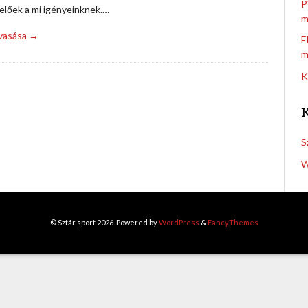
P
előek a mi igényeinknek.…
m
lvasása →
E
m
K
S
W
© Sztár sport 2026. Powered by
WordPress
&
FancyThemes