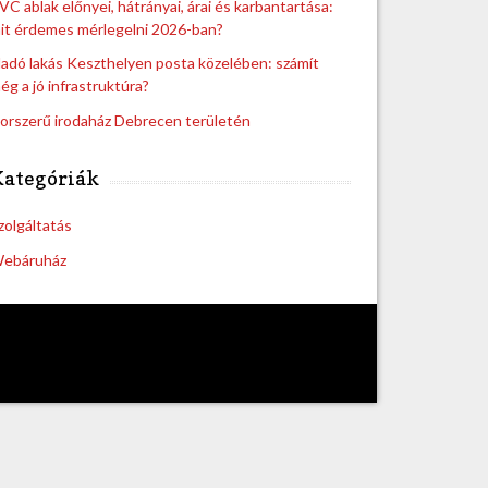
VC ablak előnyei, hátrányai, árai és karbantartása:
it érdemes mérlegelni 2026-ban?
ladó lakás Keszthelyen posta közelében: számít
ég a jó infrastruktúra?
orszerű irodaház Debrecen területén
Kategóriák
zolgáltatás
ebáruház