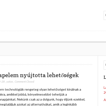
apelem nyújtotta lehetőségek
L
4-28
,
yatoo
,
Comment Closed
L
rn technológiák rengeteg olyan lehetőséget kínálnak a
2
kra, amikkel jobbá, kényelmesebbé tehetjük a
apjainkat. Nekünk csak az a dolgunk, hogy éljünk ezekkel,
A
 megtaláljuk azokat az alternatívákat, amik a leginkább