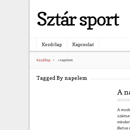
Sztár sport
Kezdőlap
Kapcsolat
Kezdőlap
»
napelem
Tagged By napelem
A n
2019-0
A mode
számun
mindenn
illetve