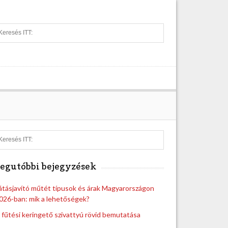
S
e
a
r
c
h
S
e
a
egutóbbi bejegyzések
r
c
h
átásjavító műtét típusok és árak Magyarországon
026-ban: mik a lehetőségek?
 fűtési keringető szivattyú rövid bemutatása