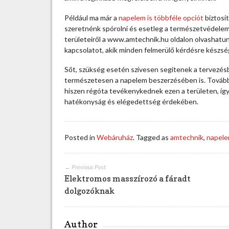
e
m
Például ma már a
napelem is többféle opciót
biztosít
n
szeretnénk spórolni és esetleg a természetvédelem i
y
területeiről a www.amtechnik.hu oldalon olvashatunk
ú
kapcsolatot, akik minden felmerülő kérdésre készsé
j
t
Sőt, szükség esetén szívesen segítenek a tervezés
o
természetesen a napelem beszerzésében is. Továbbá
t
hiszen régóta tevékenykednek ezen a területen, így 
t
hatékonyság és elégedettség érdekében.
a
l
e
Posted in
Webáruház
. Tagged as
amtechnik
,
napel
h
e
t
← Previous Post
ő
Elektromos masszírozó a fáradt
s
dolgozóknak
é
g
e
Author
k