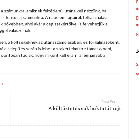
P
m
 a számunkra, amiknek feltétlenül utána kell nézzünk, ha
s fontos a számunkra. A napelem fajtáiról, felhasználási
E
 bővebben, ahol akár a cég szakértőivel is felvehetjük a
m
ggel válaszolnak.
K
ben, a költségeknek az utánaszámolásában, és forgalmazóként,
 a telepítés során is lehet a szakértelmükre támaszkodni,
pontosan tudják, hogy miként kell eljárni a legnagyobb
S
W
em
Next Post →
A költöztetés sok buktatót rejt