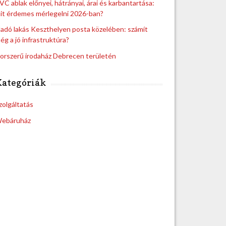
VC ablak előnyei, hátrányai, árai és karbantartása:
it érdemes mérlegelni 2026-ban?
ladó lakás Keszthelyen posta közelében: számít
ég a jó infrastruktúra?
orszerű irodaház Debrecen területén
Kategóriák
zolgáltatás
ebáruház