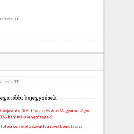
S
e
a
r
c
h
S
e
a
egutóbbi bejegyzések
r
c
h
átásjavító műtét típusok és árak Magyarországon
026-ban: mik a lehetőségek?
 fűtési keringető szivattyú rövid bemutatása