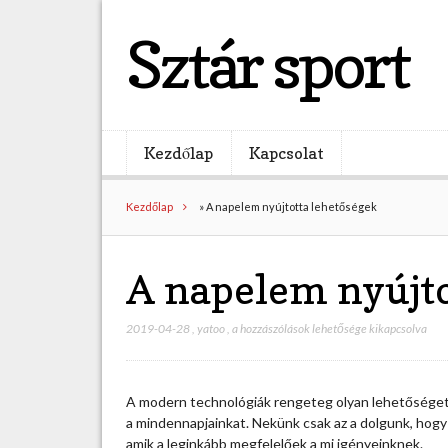
Sztár sport
Kezdőlap
Kapcsolat
Kezdőlap
»
A napelem nyújtotta lehetőségek
A napelem nyújto
2019-04-28
,
yatoo
,
A
a hozzászólások lehetősége kikapcsolva
n
a
p
A modern technológiák rengeteg olyan lehetőséget 
e
a mindennapjainkat. Nekünk csak az a dolgunk, hogy é
l
amik a leginkább megfelelőek a mi igényeinknek.