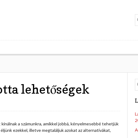
tta lehetőségek
L
L
2
kínálnak a számunkra, amikkel jobbá, kényelmesebbé tehetjük
A
ljünk ezekkel, illetve megtaláljuk azokat az alternatívákat,