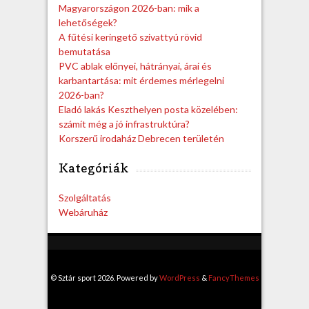
Magyarországon 2026-ban: mik a
lehetőségek?
A fűtési keringető szivattyú rövid
bemutatása
PVC ablak előnyei, hátrányai, árai és
karbantartása: mit érdemes mérlegelni
2026-ban?
Eladó lakás Keszthelyen posta közelében:
számít még a jó infrastruktúra?
Korszerű irodaház Debrecen területén
Kategóriák
Szolgáltatás
Webáruház
© Sztár sport 2026. Powered by
WordPress
&
FancyThemes