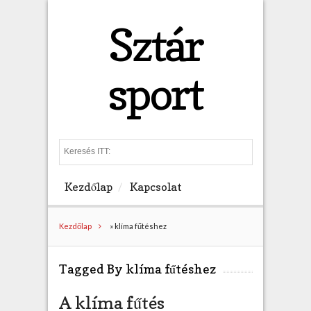
Sztár
sport
S
e
a
Kezdőlap
Kapcsolat
r
c
h
Kezdőlap
»
klíma fűtéshez
Tagged By klíma fűtéshez
A klíma fűtés