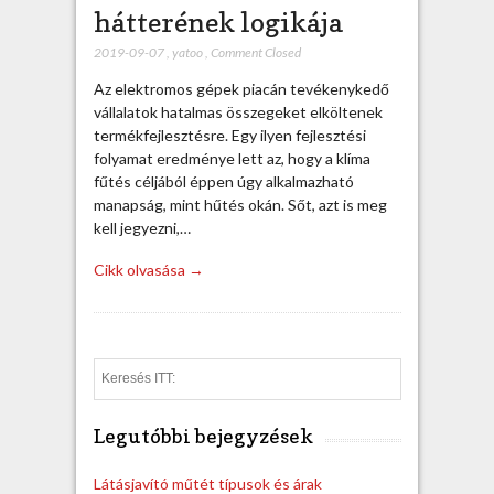
hátterének logikája
2019-09-07
,
yatoo
,
Comment Closed
Az elektromos gépek piacán tevékenykedő
vállalatok hatalmas összegeket elköltenek
termékfejlesztésre. Egy ilyen fejlesztési
folyamat eredménye lett az, hogy a klíma
fűtés céljából éppen úgy alkalmazható
manapság, mint hűtés okán. Sőt, azt is meg
kell jegyezni,…
Cikk olvasása →
S
e
a
Legutóbbi bejegyzések
r
c
h
Látásjavító műtét típusok és árak