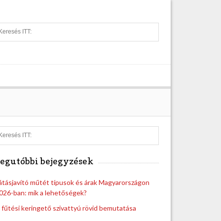
S
e
a
r
c
h
S
e
a
egutóbbi bejegyzések
r
c
h
átásjavító műtét típusok és árak Magyarországon
026-ban: mik a lehetőségek?
 fűtési keringető szivattyú rövid bemutatása