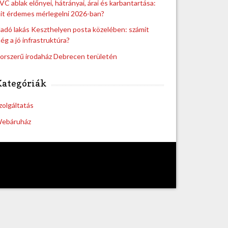
VC ablak előnyei, hátrányai, árai és karbantartása:
it érdemes mérlegelni 2026-ban?
ladó lakás Keszthelyen posta közelében: számít
ég a jó infrastruktúra?
orszerű irodaház Debrecen területén
Kategóriák
zolgáltatás
ebáruház