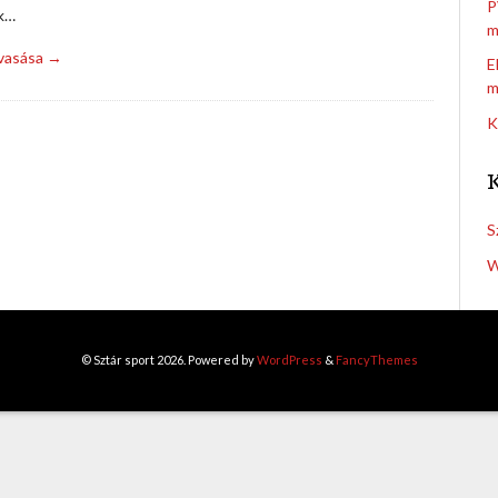
P
k…
m
lvasása →
E
m
K
S
W
© Sztár sport 2026. Powered by
WordPress
&
FancyThemes