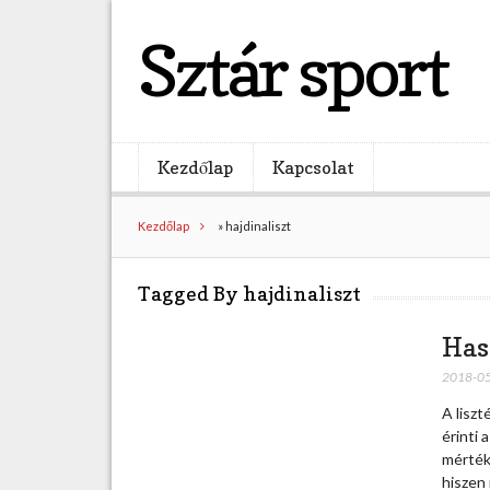
Sztár sport
Kezdőlap
Kapcsolat
Kezdőlap
»
hajdinaliszt
Tagged By hajdinaliszt
Has
2018-0
A liszt
érinti
mértékb
hiszen