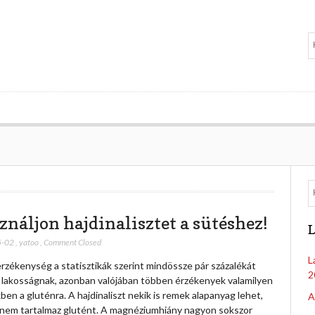
ználjon hajdinalisztet a sütéshez!
L
5-02
,
yatoo
,
Comment Closed
L
érzékenység a statisztikák szerint mindössze pár százalékát
2
 a lakosságnak, azonban valójában többen érzékenyek valamilyen
en a gluténra. A hajdinaliszt nekik is remek alapanyag lehet,
A
 nem tartalmaz glutént. A magnéziumhiány nagyon sokszor