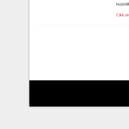
húzódi
Cikk o