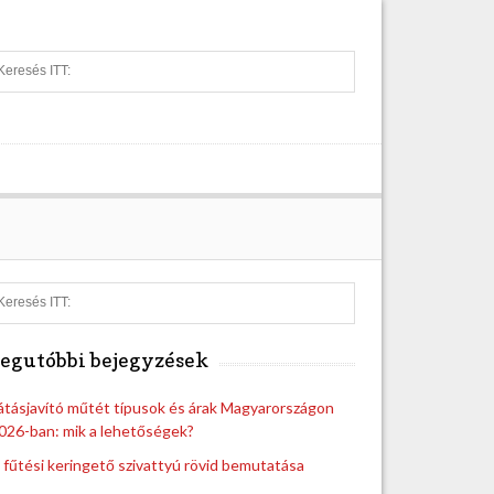
S
e
a
r
c
h
S
e
a
egutóbbi bejegyzések
r
c
h
átásjavító műtét típusok és árak Magyarországon
026-ban: mik a lehetőségek?
 fűtési keringető szivattyú rövid bemutatása