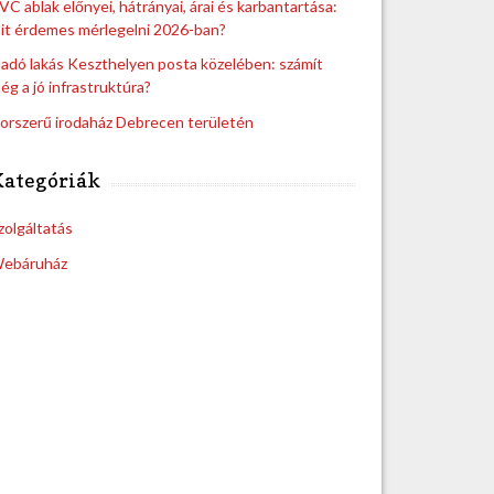
VC ablak előnyei, hátrányai, árai és karbantartása:
it érdemes mérlegelni 2026-ban?
ladó lakás Keszthelyen posta közelében: számít
ég a jó infrastruktúra?
orszerű irodaház Debrecen területén
Kategóriák
zolgáltatás
ebáruház