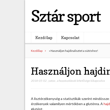
Sztár sport
Kezdőlap
Kapcsolat
Kezdőlap
»
Használjon hajdinalisztet a sütéshez!
Használjon hajdin
2018-05-02
,
yatoo
,
H
a hozzászólások lehetősége kikapcsolva
a
s
z
A lisztérzékenység a statisztikák szerint mindössze
n
érzékenyek valamilyen mértékben a gluténra. A
hajd
á
glutént.