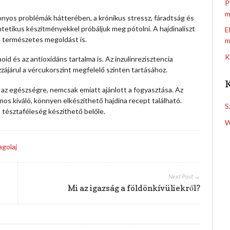
P
m
yos problémák hátterében, a krónikus stressz, fáradtság és
ntetikus készítményekkel próbáljuk meg pótolni. A hajdinaliszt
E
a természetes megoldást is.
m
K
d és az antioxidáns tartalma is. Az inzulinrezisztencia
zájárul a vércukorszint megfelelő szinten tartásához.
l az egészségre, nemcsak emiatt ajánlott a fogyasztása. Az
ámos kiváló, könnyen elkészíthető hajdina recept található.
S
b tésztaféleség készíthető belőle.
W
golaj
Next Post →
Mi az igazság a földönkívüliekről?