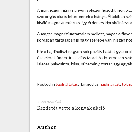
l
j
A magnéziumhiány nagyon sokszor húzódik meg bizon
o
szorongás oka is lehet ennek a hiánya. Általában szi
n
kiváló magnéziumforrás, így érdemes kipróbálni ezt 
h
a
A magas magnéziumtartalom mellett, magas a flavonoi
j
kordában tartásában is nagy szerepe van, hiszen hoz
d
Bár a hajdinaliszt nagyon sok pozitív hatást gyakoro
i
ételeknek finom, friss, diós ízt ad. Az interneten sz
n
Ízletes palacsinta, kása, sütemény, torta vagy egyé
a
l
i
s
Posted in
Szolgáltatás
. Tagged as
hajdinaliszt
,
tökma
z
t
e
← Previous Post
t
Kezdetét vette a konyak akció
a
s
ü
Author
t