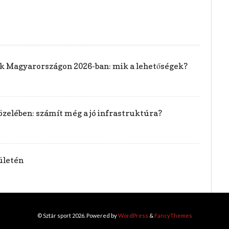
rak Magyarországon 2026-ban: mik a lehetőségek?
özelében: számít még a jó infrastruktúra?
ületén
© Sztár sport 2026. Powered by
WordPress
&
FancyThemes