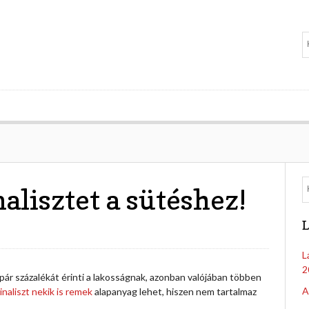
alisztet a sütéshez!
L
L
2
 pár százalékát érinti a lakosságnak, azonban valójában többen
A
inaliszt nekik is remek
alapanyag lehet, hiszen nem tartalmaz