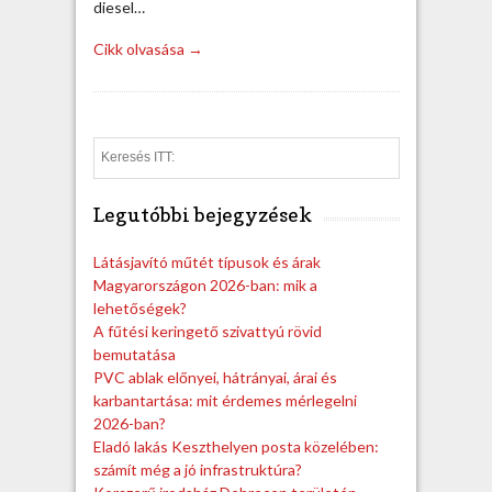
diesel…
Cikk olvasása →
S
e
a
Legutóbbi bejegyzések
r
c
h
Látásjavító műtét típusok és árak
Magyarországon 2026-ban: mik a
lehetőségek?
A fűtési keringető szivattyú rövid
bemutatása
PVC ablak előnyei, hátrányai, árai és
karbantartása: mit érdemes mérlegelni
2026-ban?
Eladó lakás Keszthelyen posta közelében:
számít még a jó infrastruktúra?