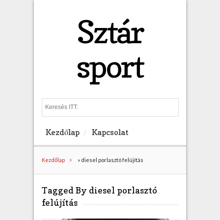
Sztár
sport
S
e
a
Kezdőlap
Kapcsolat
r
c
h
Kezdőlap
»
diesel porlasztó felújítás
Tagged By diesel porlasztó
felújítás