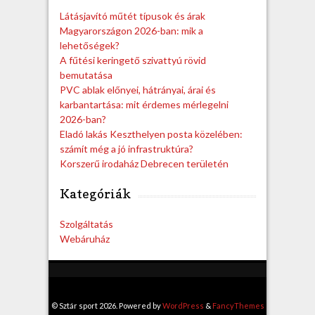
h
Látásjavító műtét típusok és árak
Magyarországon 2026-ban: mik a
lehetőségek?
A fűtési keringető szivattyú rövid
bemutatása
PVC ablak előnyei, hátrányai, árai és
karbantartása: mit érdemes mérlegelni
2026-ban?
Eladó lakás Keszthelyen posta közelében:
számít még a jó infrastruktúra?
Korszerű irodaház Debrecen területén
Kategóriák
Szolgáltatás
Webáruház
© Sztár sport 2026. Powered by
WordPress
&
FancyThemes