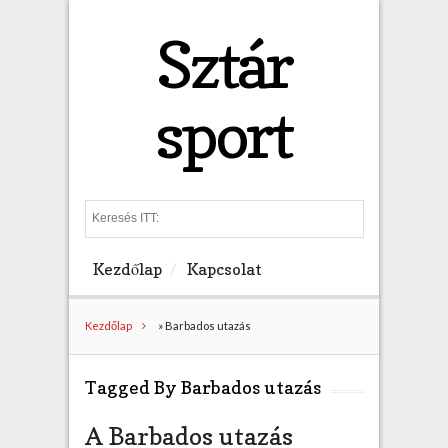
Sztár
sport
S
e
a
Kezdőlap
Kapcsolat
r
c
h
Kezdőlap
»
Barbados utazás
Tagged By Barbados utazás
A Barbados utazás