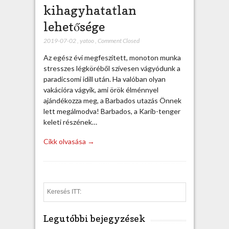
kihagyhatatlan
lehetősége
2019-07-02
,
yatoo
,
Comment Closed
Az egész évi megfeszített, monoton munka
stresszes légköréből szívesen vágyódunk a
paradicsomi idill után. Ha valóban olyan
vakációra vágyik, ami örök élménnyel
ajándékozza meg, a Barbados utazás Önnek
lett megálmodva! Barbados, a Karib-tenger
keleti részének…
Cikk olvasása →
S
e
a
Legutóbbi bejegyzések
r
c