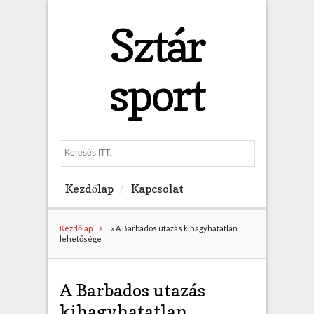
Sztár
sport
S
e
a
Kezdőlap
Kapcsolat
r
c
h
Kezdőlap
»
A Barbados utazás kihagyhatatlan
lehetősége
A Barbados utazás
kihagyhatatlan