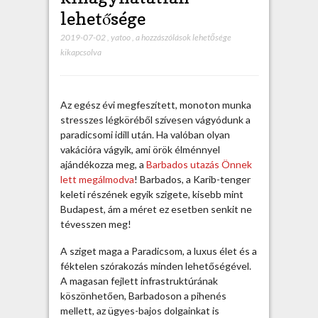
lehetősége
2019-07-02
,
yatoo
,
A
a hozzászólások lehetősége
kikapcsolva
B
a
r
b
Az egész évi megfeszített, monoton munka
a
stresszes légköréből szívesen vágyódunk a
d
paradicsomi idill után. Ha valóban olyan
o
vakációra vágyik, ami örök élménnyel
s
ajándékozza meg, a
Barbados utazás Önnek
u
lett megálmodva
! Barbados, a Karib-tenger
t
keleti részének egyik szigete, kisebb mint
a
Budapest, ám a méret ez esetben senkit ne
z
tévesszen meg!
á
s
A sziget maga a Paradicsom, a luxus élet és a
k
féktelen szórakozás minden lehetőségével.
i
A magasan fejlett infrastruktúrának
h
köszönhetően, Barbadoson a pihenés
a
mellett, az ügyes-bajos dolgainkat is