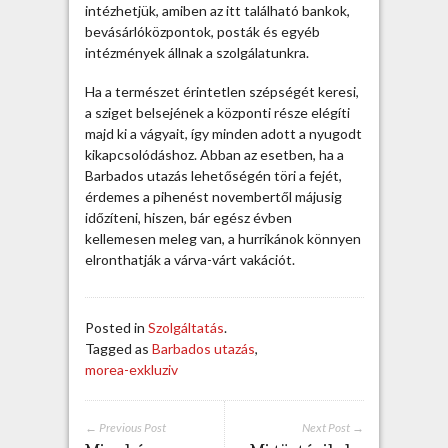
g
intézhetjük, amiben az itt található bankok,
y
bevásárlóközpontok, posták és egyéb
h
intézmények állnak a szolgálatunkra.
a
t
Ha a természet érintetlen szépségét keresi,
a
a sziget belsejének a központi része elégíti
t
majd ki a vágyait, így minden adott a nyugodt
l
kikapcsolódáshoz. Abban az esetben, ha a
a
Barbados utazás lehetőségén töri a fejét,
n
érdemes a pihenést novembertől májusig
l
időzíteni, hiszen, bár egész évben
e
kellemesen meleg van, a hurrikánok könnyen
h
elronthatják a várva-várt vakációt.
e
t
ő
Posted in
Szolgáltatás
.
s
Tagged as
Barbados utazás
,
é
morea-exkluziv
g
e
b
← Previous Post
Next Post →
e