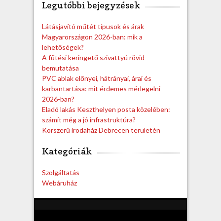
Legutóbbi bejegyzések
r
c
h
Látásjavító műtét típusok és árak
Magyarországon 2026-ban: mik a
lehetőségek?
A fűtési keringető szivattyú rövid
bemutatása
PVC ablak előnyei, hátrányai, árai és
karbantartása: mit érdemes mérlegelni
2026-ban?
Eladó lakás Keszthelyen posta közelében:
számít még a jó infrastruktúra?
Korszerű irodaház Debrecen területén
Kategóriák
Szolgáltatás
Webáruház