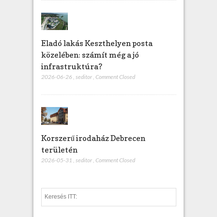
Eladó lakás Keszthelyen posta
közelében: számít még a jó
infrastruktúra?
2026-06-26
,
seditor
,
Comment Closed
Korszerű irodaház Debrecen
területén
2026-05-31
,
seditor
,
Comment Closed
S
e
a