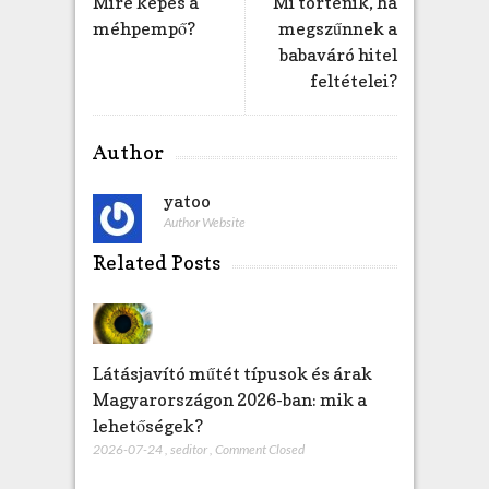
Mire képes a
Mi történik, ha
j
méhpempő?
megszűnnek a
e
babaváró hitel
g
feltételei?
y
z
é
Author
s
h
yatoo
e
Author Website
z
Related Posts
Látásjavító műtét típusok és árak
Magyarországon 2026-ban: mik a
lehetőségek?
2026-07-24
,
seditor
,
Comment Closed