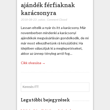
ajándék férfiaknak
karácsonyra
2018-08-23
,
yatoo
,
Comment Closed
Lassan eltelik a nyár és itt a karácsony. Már
novemberben mindenki a karácsonyi
ajándékok megvásárlásán gondolkodik, de mi
már most elkezdhetünk rá készülődni. Ha
idejében választjuk ki a meglepetéseket,
akkor az ünnep tényleg arról fog…
Cikk olvasása →
S
e
a
Legutóbbi bejegyzések
r
c
h