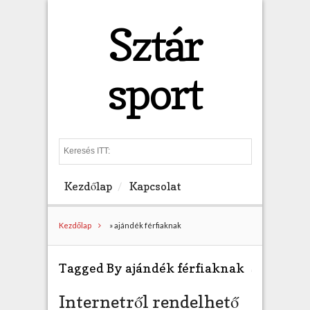
Sztár
sport
S
e
a
Kezdőlap
Kapcsolat
r
c
h
Kezdőlap
»
ajándék férfiaknak
Tagged By ajándék férfiaknak
Internetről rendelhető