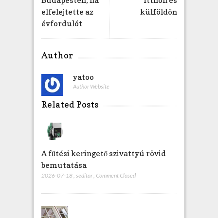
h
elfelejtette az
külföldön
e
évfordulót
z
Author
yatoo
Author Website
Related Posts
A fűtési keringető szivattyú rövid
bemutatása
2026-07-18
,
seditor
,
Comment Closed