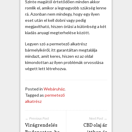
l
Szinte magától értetődően minden akkor
e
romlik el, amikor a legnagyobb szükség lenne
s
rá. Azonban nem mindegy, hogy egy ilyen
v
eset után el kell dobni vagy pedig
á
megjavítható, hiszen óriási a különbség a két
l
kiadás anyagi megterhelése között.
a
Legyen szó a permetező alkatrész
s
bármelyikéről, itt garantáltan megtalálja
z
mindazt, amit keres, hiszen ez az oldal
t
kimondottan az ilyen problémák orvosolása
é
végett lett létrehozva.
k
a
b
e
Posted in
Webáruház
.
j
Tagged as
permetező
e
alkatrész
g
y
z
← Previous Post
Next Post →
Virágrendelés
CBD olaj ár
é
s
Budapesten, ha
itthon és