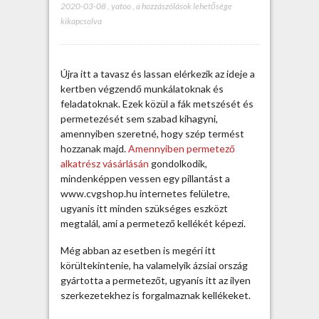
2020-03-08
,
yatoo
,
P
a hozzászólások lehetősége
kikapcsolva
e
r
m
e
Újra itt a tavasz és lassan elérkezik az ideje a
t
kertben végzendő munkálatoknak és
e
feladatoknak. Ezek közül a fák metszését és
z
permetezését sem szabad kihagyni,
ő
amennyiben szeretné, hogy szép termést
a
hozzanak majd.
Amennyiben permetező
l
alkatrész vásárlásán
gondolkodik,
k
mindenképpen vessen egy pillantást a
a
www.cvgshop.hu internetes felületre,
t
ugyanis itt minden szükséges eszközt
r
megtalál, ami a permetező kellékét képezi.
é
s
Még abban az esetben is megéri itt
z
körültekintenie, ha valamelyik ázsiai ország
s
gyártotta a permetezőt, ugyanis itt az ilyen
z
szerkezetekhez is forgalmaznak kellékeket.
é