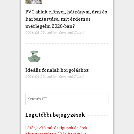
PVC ablak előnyei, hátrányai, árai és
karbantartása: mit érdemes
mérlegelni 2026-ban?
2026-06-29
,
seditor
,
Comment Closed
Ideális fonalak horgoláshoz
2026-04-29
,
seditor
,
Comment Closed
S
e
a
Legutóbbi bejegyzések
r
c
h
Látásjavító műtét típusok és árak
Magyarországon 2026-ban: mik a