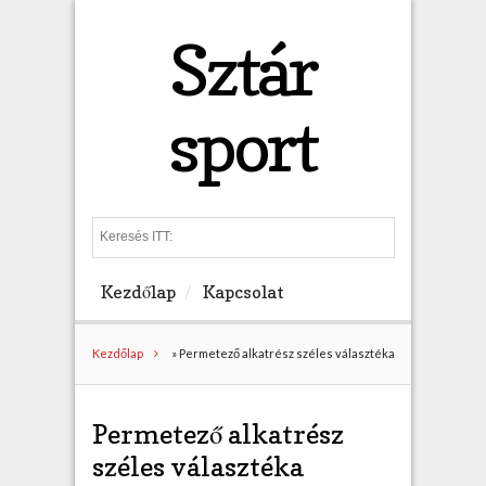
Sztár
sport
S
e
a
Kezdőlap
Kapcsolat
r
c
h
Kezdőlap
»
Permetező alkatrész széles választéka
Permetező alkatrész
széles választéka