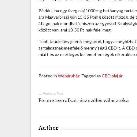
j
á
Például, ha egy üveg olaj 1000 mg hatóanyag tarta
r
ára Magyarországon 15-35 Ft/mg között mozog, de talá
i
átlagosnak mondható, hiszen az Egyesült Királyságb
t
között van, ami 10-50 Ft-nak felel meg.
t
h
Több tanulmány jelenik meg arról, hogy a megbízha
o
tartalmaznak megfelelő mennyiségű CBD-t. A CBD o
n
miatt és az esetleges kellemetlenségek elkerülése 
é
s
k
Posted in
Webáruház
. Tagged as
CBD olaj ár
ü
l
f
← Previous Post
ö
Permetező alkatrész széles választéka
l
d
ö
n
Author
b
e