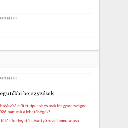
S
e
a
r
c
h
S
e
a
egutóbbi bejegyzések
r
c
h
átásjavító műtét típusok és árak Magyarországon
026-ban: mik a lehetőségek?
 fűtési keringető szivattyú rövid bemutatása