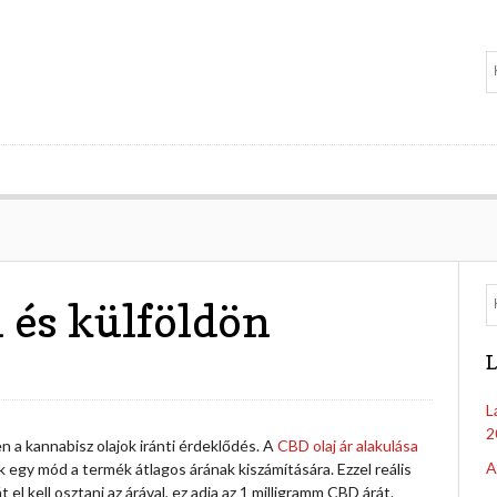
n és külföldön
L
L
2
a kannabisz olajok iránti érdeklődés. A
CBD olaj ár alakulása
A
k egy mód a termék átlagos árának kiszámítására. Ezzel reális
l kell osztani az árával, ez adja az 1 milligramm CBD árát.