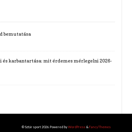
vid bemutatása
rai és karbantartása: mit érdemes mérlegelni 2026-
© Sztár sport 2026. Powered by
WordPress
&
FancyThemes