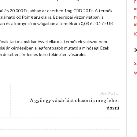
P
m
lmú és 20.000 Ft, abban az esetben 1mg CBD 20 Ft. A termék
lható 60 Ft/mg árú olaj is. Ez európai viszonylatban is
E
an és a környező országaiban a termék ára 0,03 és 0,17 EUR
m
K
tónak tartott márkanévvel ellátott termékek sokszor nem
laj ár kérdésében a legfontosabb mutató a minőség. Ezek
érdekében, érdemes körültekintően vásárolni.
S
W
Next Post →
A gyöngy vásárlást olcsón is meg lehet
úszni