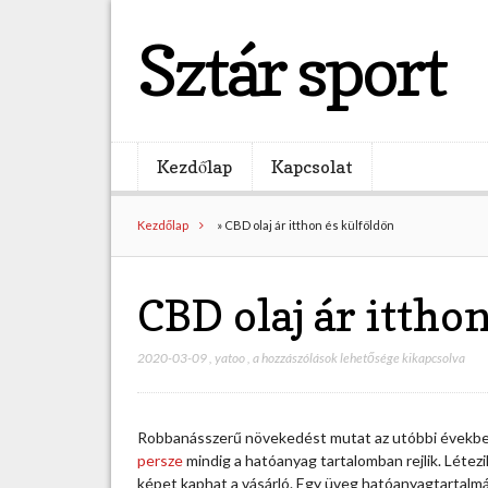
Sztár sport
Kezdőlap
Kapcsolat
Kezdőlap
»
CBD olaj ár itthon és külföldön
CBD olaj ár ittho
2020-03-09
,
yatoo
,
C
a hozzászólások lehetősége kikapcsolva
B
D
o
Robbanásszerű növekedést mutat az utóbbi években 
l
persze
mindig a hatóanyag tartalomban rejlik. Létezi
a
képet kaphat a vásárló. Egy üveg hatóanyagtartalmát e