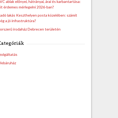
VC ablak előnyei, hátrányai, árai és karbantartása:
it érdemes mérlegelni 2026-ban?
ladó lakás Keszthelyen posta közelében: számít
ég a jó infrastruktúra?
orszerű irodaház Debrecen területén
Kategóriák
zolgáltatás
ebáruház