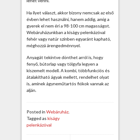
lehet venni.
á
z
Ha ilyet választ, akkor bizony nemcsak az első
ó
évben lehet használni, hanem addig, amíg a
v
gyerek el nem éri a 98-100 cm magasságot.
a
Webáruházunkban a kiságy pelenkázóval
l
fehér vagy natúr színben egyaránt kapható,
e
méghozzá árengedménnyel.
g
Anyagát tekintve dönthet arról is, hogy
y
fenyő, bútorlap vagy tölgyfa legyen a
ü
kiszemelt modell. A kombi, többfunkciós és
t
átalakítható ágyak mellett, rendelhet olyat
t
is, aminek ágyneműtartós fiókok vannak az
b
alján.
e
j
e
g
Posted in
Webáruház
.
y
Tagged as
kiságy
z
pelenkázóval
é
s