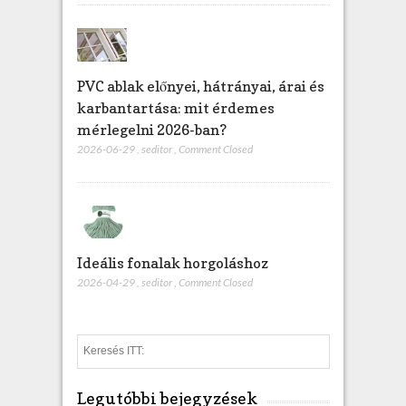
PVC ablak előnyei, hátrányai, árai és
karbantartása: mit érdemes
mérlegelni 2026-ban?
2026-06-29
,
seditor
,
Comment Closed
Ideális fonalak horgoláshoz
2026-04-29
,
seditor
,
Comment Closed
S
e
a
Legutóbbi bejegyzések
r