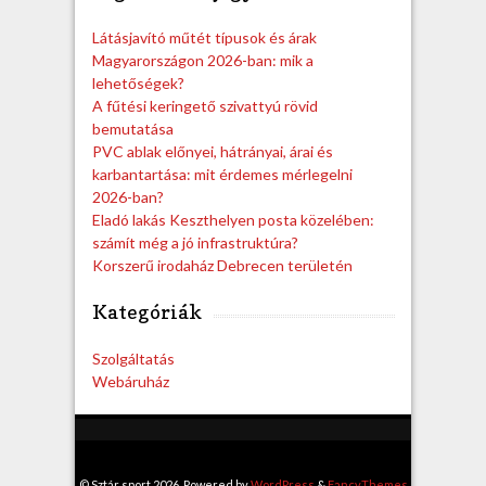
c
h
Látásjavító műtét típusok és árak
Magyarországon 2026-ban: mik a
lehetőségek?
A fűtési keringető szivattyú rövid
bemutatása
PVC ablak előnyei, hátrányai, árai és
karbantartása: mit érdemes mérlegelni
2026-ban?
Eladó lakás Keszthelyen posta közelében:
számít még a jó infrastruktúra?
Korszerű irodaház Debrecen területén
Kategóriák
Szolgáltatás
Webáruház
© Sztár sport 2026. Powered by
WordPress
&
FancyThemes