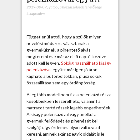
2019-09-09
,
yatoo
,
K
a hozzászólások lehetősége
kikapcsolva
é
n
y
e
Függetlenül attól, hogy a szülők milyen
l
nevelési módszert választanak a
m
gyermeküknek, a pihentető alvás
e
megteremtése már az első naptól kezdve
s
adott kell legyen.
Sokáig használható kiságy
k
pelenkázóval
együtt már igen jó áron
i
kapható a bútorboltokban, plusz sokuk
s
összeállítása sem egy ördöngösség.
á
g
A legtöbb modell nem fix, a pelenkázó rész a
y
későbbiekben leszerelhető, valamint a
p
matracot tartó részek lejjebb engedhetőek.
e
A kiságy pelenkázóval vagy anélkül a
l
gyermek fejlődését és pihenését kell
e
szolgálja, így érdemes olyan változatot
n
keresni, aminek akár az egyik oldalát is le
k