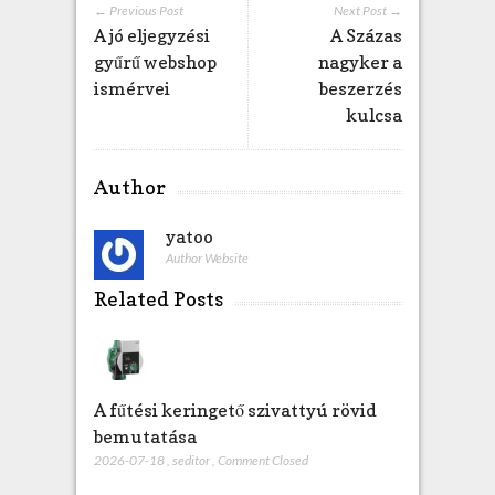
h
← Previous Post
Next Post →
A jó eljegyzési
A Százas
e
z
gyűrű webshop
nagyker a
ismérvei
beszerzés
kulcsa
Author
yatoo
Author Website
Related Posts
A fűtési keringető szivattyú rövid
bemutatása
2026-07-18
,
seditor
,
Comment Closed