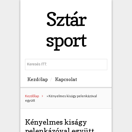
Sztár
sport
S
e
a
Kezdőlap
Kapcsolat
r
c
h
Kezdőlap
»
Kényelmes kiságy pelenkázóval
együtt
Kényelmes kiságy
pelenkázóval együtt