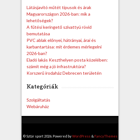
h
Látásjavító műtét típusok és árak
Magyarországon 2026-ban: mik a
lehetőségek?
A fűtési keringető szivattyú rövid
bemutatása
PVC ablak előnyei, hátrányai, árai és
karbantartása: mit érdemes mérlegelni
2026-ban?
Eladó lakás Keszthelyen posta közelében:
számít még a jó infrastruktúra?
Korszerű irodaház Debrecen területén
Kategóriák
Szolgáltatás
Webáruház
© Sztár sport 2026. Powered by
WordPress
&
FancyThemes