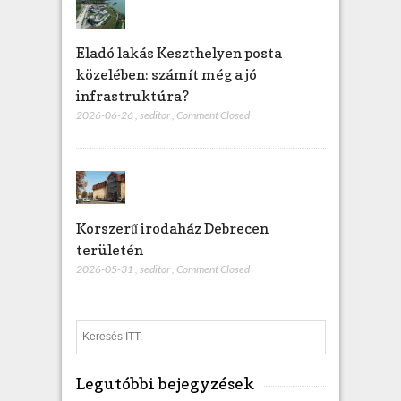
Eladó lakás Keszthelyen posta
közelében: számít még a jó
infrastruktúra?
2026-06-26
,
seditor
,
Comment Closed
Korszerű irodaház Debrecen
területén
2026-05-31
,
seditor
,
Comment Closed
S
e
a
Legutóbbi bejegyzések
r
c