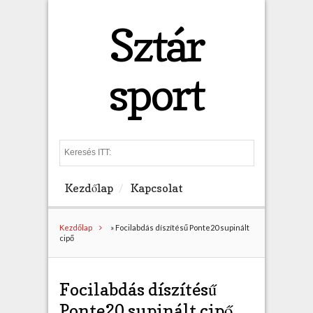
Sztár
sport
S
e
a
Kezdőlap
Kapcsolat
r
c
h
Kezdőlap
»
Focilabdás díszítésű Ponte20 supinált
cipő
Focilabdás díszítésű
Ponte20 supinált cipő