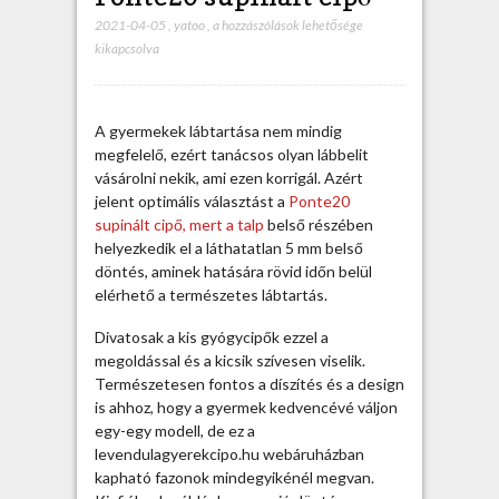
2021-04-05
,
yatoo
,
F
a hozzászólások lehetősége
kikapcsolva
o
c
i
l
A gyermekek lábtartása nem mindig
a
megfelelő, ezért tanácsos olyan lábbelit
b
vásárolni nekik, ami ezen korrigál. Azért
d
jelent optimális választást a
Ponte20
á
supinált cipő, mert a talp
belső részében
s
helyezkedik el a láthatatlan 5 mm belső
d
döntés, aminek hatására rövid időn belül
í
elérhető a természetes lábtartás.
s
z
Divatosak a kis gyógycipők ezzel a
í
megoldással és a kicsik szívesen viselik.
t
Természetesen fontos a díszítés és a design
é
is ahhoz, hogy a gyermek kedvencévé váljon
s
egy-egy modell, de ez a
ű
levendulagyerekcipo.hu webáruházban
P
kapható fazonok mindegyikénél megvan.
o