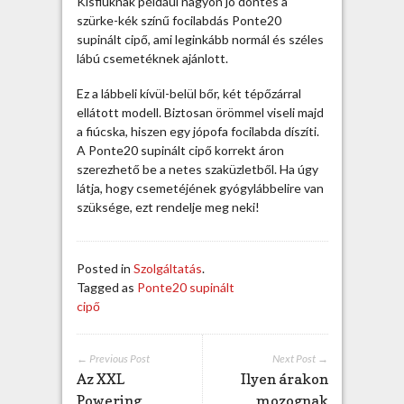
Kisfiúknak például nagyon jó döntés a
n
szürke-kék színű focilabdás Ponte20
t
supinált cipő, ami leginkább normál és széles
e
lábú csemetéknek ajánlott.
2
0
Ez a lábbeli kívül-belül bőr, két tépőzárral
s
ellátott modell. Biztosan örömmel viseli majd
u
a fiúcska, hiszen egy jópofa focilabda díszíti.
p
A Ponte20 supinált cipő korrekt áron
i
szerezhető be a netes szaküzletből. Ha úgy
n
látja, hogy csemetéjének gyógylábbelire van
á
szüksége, ezt rendelje meg neki!
l
t
c
Posted in
Szolgáltatás
.
i
Tagged as
Ponte20 supinált
p
cipő
ő
b
e
← Previous Post
Next Post →
j
Az XXL
Ilyen árakon
e
Powering
mozognak