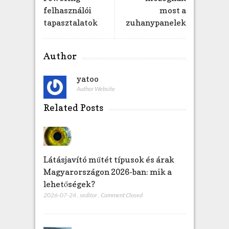
g
felhasználói
most a
y
tapasztalatok
zuhanypanelek
z
é
s
Author
h
e
yatoo
z
Author Website
Related Posts
Látásjavító műtét típusok és árak
Magyarországon 2026-ban: mik a
lehetőségek?
2026-07-24
,
seditor
,
Comment Closed