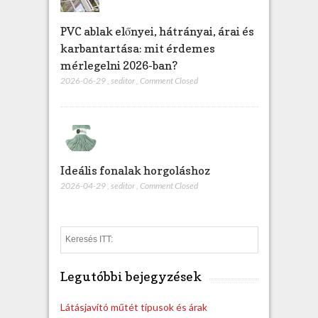
PVC ablak előnyei, hátrányai, árai és
karbantartása: mit érdemes
mérlegelni 2026-ban?
2026-06-29
,
seditor
,
Comment Closed
Ideális fonalak horgoláshoz
2026-04-29
,
seditor
,
Comment Closed
S
e
a
Legutóbbi bejegyzések
r
c
h
Látásjavító műtét típusok és árak