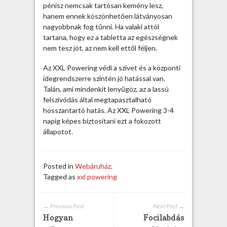
z
pénisz nemcsak tartósan kemény lesz,
n
hanem ennek köszönhetően látványosan
á
nagyobbnak fog tűnni. Ha valaki attól
l
tartana, hogy ez a tabletta az egészségnek
ó
nem tesz jót, az nem kell ettől féljen.
i
t
Az XXL Powering védi a szívet és a központi
a
idegrendszerre szintén jó hatással van.
p
Talán, ami mindenkit lenyűgöz, az a lassú
a
felszívódás által megtapasztalható
s
hosszantartó hatás. Az XXL Powering 3-4
z
napig képes biztosítani ezt a fokozott
t
állapotot.
a
l
a
Posted in
Webáruház
.
t
Tagged as
xxl powering
o
k
b
← Previous Post
Next Post →
e
Hogyan
Focilabdás
j