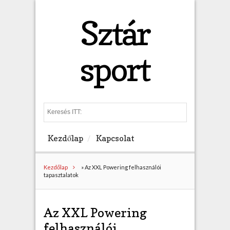
Sztár
sport
S
e
a
Kezdőlap
Kapcsolat
r
c
h
Kezdőlap
»
Az XXL Powering felhasználói
tapasztalatok
Az XXL Powering
felhasználói