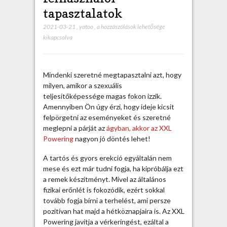
tapasztalatok
2021-03-21
,
yatoo
,
A
a hozzászólások lehetősége
kikapcsolva
z
X
X
L
Mindenki szeretné megtapasztalni azt, hogy
P
milyen, amikor a szexuális
o
teljesítőképessége magas fokon izzik.
w
Amennyiben Ön úgy érzi, hogy ideje kicsit
e
felpörgetni az eseményeket és szeretné
r
meglepni a párját az
ágyban, akkor az XXL
i
Powering
nagyon jó döntés lehet!
n
g
A tartós és gyors erekció egyáltalán nem
f
mese és ezt már tudni fogja, ha kipróbálja ezt
e
a remek készítményt. Mivel az általános
l
fizikai erőnlét is fokozódik, ezért sokkal
h
tovább fogja bírni a terhelést, ami persze
a
pozitívan hat majd a hétköznapjaira is.
Az XXL
s
Powering javítja a vérkeringést, ezáltal a