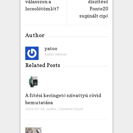
válasszon a
díszítésű
e
locsolótömlőt?
Ponte20
g
supinált cipő
y
z
é
Author
s
h
yatoo
e
Author Website
z
Related Posts
A fűtési keringető szivattyú rövid
bemutatása
2026-07-18
,
seditor
,
Comment Closed