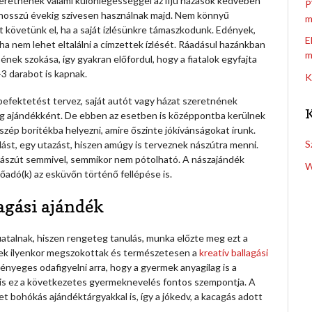
retnének valami különlegességgel az ifjú házasok kedvében
P
és hosszú évekig szívesen használnak majd. Nem könnyű
m
át követünk el, ha a saját ízlésünkre támaszkodunk. Edények,
E
ha nem lehet eltalálni a címzettek ízlését. Ráadásul hazánkban
m
ének szokása, így gyakran előfordul, hogy a fiatalok egyfajta
3 darabot is kapnak.
K
 befektetést tervez, saját autót vagy házat szeretnének
szeg ajándékként. De ebben az esetben is középpontba kerülnek
 szép borítékba helyezni, amire őszinte jókívánságokat írunk.
S
ást, egy utazást, hiszen amúgy is terveznek nászútra menni.
 nászút semmivel, semmikor nem pótolható. A nászajándék
W
előadó(k) az esküvőn történő fellépése is.
agási ajándék
atalnak, hiszen rengeteg tanulás, munka előzte meg ezt a
elek ilyenkor megszokottak és természetesen a
kreatív ballagási
ényeges odafigyelni arra, hogy a gyermek anyagilag is a
is ez a következetes gyermeknevelés fontos szempontja. A
t bohókás ajándéktárgyakkal is, így a jókedv, a kacagás adott