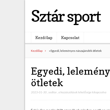
Sztár sport
Kezdőlap
Kapcsolat
Kezdőlap
»
Egyedi, leleményes nászajándék ötletek
Egyedi, lelemény
ötletek
2023-01-30
,
seditor
,
E
a hozzászólások lehetősége kikapcsolva
g
y
e