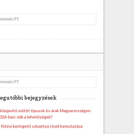
S
e
a
r
c
h
S
e
a
egutóbbi bejegyzések
r
c
h
átásjavító műtét típusok és árak Magyarországon
026-ban: mik a lehetőségek?
 fűtési keringető szivattyú rövid bemutatása