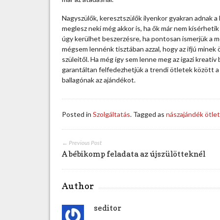
d
é
Nagyszülők, keresztszülők ilyenkor gyakran adnak a
k
meglesz neki még akkor is, ha ők már nem kísérhetik a
ö
úgy kerülhet beszerzésre, ha pontosan ismerjük a me
t
mégsem lennénk tisztában azzal, hogy az ifjú minek 
l
szüleitől. Ha még így sem lenne meg az igazi kreatív 
e
garantáltan felfedezhetjük a trendi ötletek között a 
t
ballagónak az ajándékot.
e
k
b
Posted in
Szolgáltatás
. Tagged as
nászajándék ötle
e
j
e
← Previous Post
g
A bébikomp feladata az újszülötteknél
y
z
é
Author
s
h
seditor
e
z