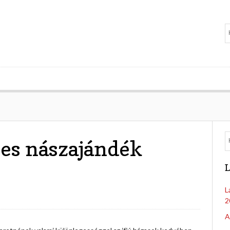
es nászajándék
L
L
2
A