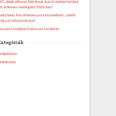
VC ablak előnyei, hátrányai, árai és karbantartása:
it érdemes mérlegelni 2026-ban?
ladó lakás Keszthelyen posta közelében: számít
ég a jó infrastruktúra?
orszerű irodaház Debrecen területén
Kategóriák
zolgáltatás
ebáruház