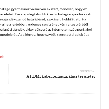
 ballagó gyermeknek valamilyen ékszert, mondván, hogy ez
z életét. Persze, a legtalálóbb kreatív ballagási ajándék csak
gajándékozandó fiatal ízlését, szokásait, hobbiját stb. Ha
örülne a legjobban, érdemes segítséget kérni a testvérétől,
ballagási ajándék, akkor célszerű az interneten szétnézni, ahol
megfelelőt. Az a lényeg, hogy szívből, szeretettel adjuk át a
tek
Next Post →
A HDMI kábel felhasználási területei