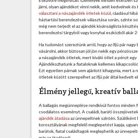
Esküvőre meginvitált személyek minden esetben sze
d
járni, olyan ajándékot vinni nekik, amit kedvelnek 
i
választani a nászajándék ötletek közül
, ráadásul hib
,
háztartási berendezések választása során, szinte so
l
még nem terjedt el az ajándék kívánságlista készítés
e
berendezési tárgyból vagy konyhai eszközből akár 2-
l
e
Ha tudomást szereztünk arról, hogy az ifjú pár nagy
m
vásárolni, akkor biztosan jól jön nekik egy pénzös
é
a nászajándék ötletek, mert kiváló ötlet a pénzt egy
n
Ajándékozhatunk a fiataloknak kellemes kikapcsolód
y
Ezt egyetlen párnak sem ajánlott kihagynia, mert a
e
ötletek között szerepelhet az ifjú pár által kedvelt 
s
n
Élmény jellegű, kreatív ball
á
s
A ballagás megünneplése rendkívül fontos minden fi
z
csodálatos eseményt. A családi, baráti összejövet
a
ajándék átadása
az ünnepeltnek szintén. Szülőként l
j
korosztályának megfelelő meglepetést kapja, ugyan
á
barátok, fiatal családtagok meglephetik az ünnepelte
n
már az átadásnál.