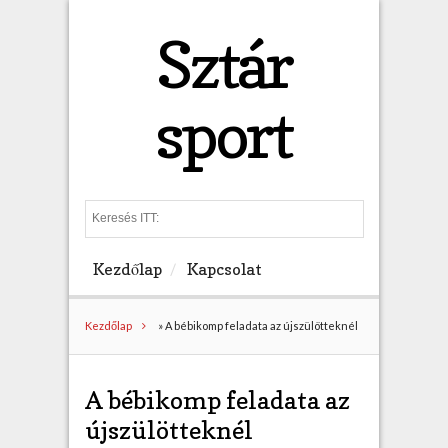
Sztár
sport
S
e
a
Kezdőlap
Kapcsolat
r
c
h
Kezdőlap
»
A bébikomp feladata az újszülötteknél
A bébikomp feladata az
újszülötteknél