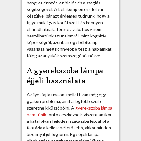
s
hang, az érintés, az ízlelés és a szaglás
z
segítségével. A bébikomp erre is fel van
ü
készülve, bár azt érdemes tudnunk, hogy a
l
figyelmük így is korlátozott és könnyen
ö
elfáradhatnak. Tény és való, hogy nem
t
beszélhetünk az unalomról, mint kognitív
t
képességről, azonban egy bébikomp
e
vásárlása még könnyebbé teszi a napjainkat,
k
főleg az anyukák szemszögéből nézve.
n
é
A gyerekszoba lámpa
l
éjjeli használata
b
e
j
Az ilyesfajta unalom mellett van még egy
e
gyakori probléma, amit a legtöbb szülő
g
szeretne kiküszöbölni. A
gyerekszoba lámpa
y
nem tűnik
fontos eszköznek, viszont amikor
z
a fiatal olyan fejlődési szakaszba lép, ahol a
é
fantázia a kelleténél erősebb, akkor minden
s
bizonnyal jól fog jönni. Egy éjjeli lámpa
h
elhelyezése segíthet megvédeni őket a