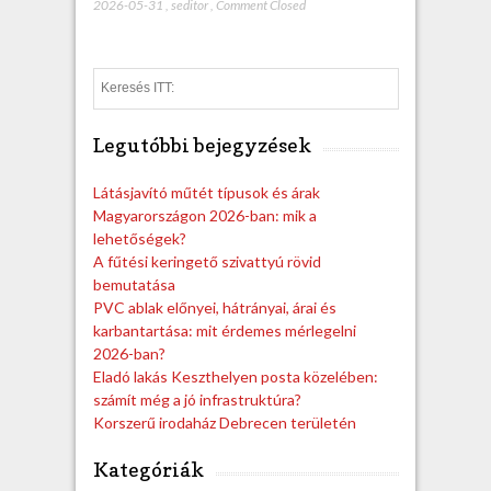
2026-05-31
,
seditor
,
Comment Closed
S
e
a
Legutóbbi bejegyzések
r
c
h
Látásjavító műtét típusok és árak
Magyarországon 2026-ban: mik a
lehetőségek?
A fűtési keringető szivattyú rövid
bemutatása
PVC ablak előnyei, hátrányai, árai és
karbantartása: mit érdemes mérlegelni
2026-ban?
Eladó lakás Keszthelyen posta közelében:
számít még a jó infrastruktúra?
Korszerű irodaház Debrecen területén
Kategóriák