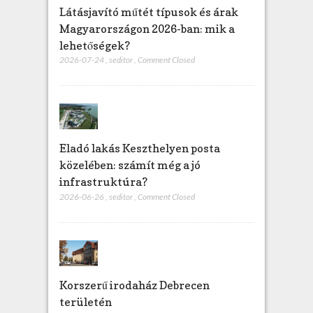
Látásjavító műtét típusok és árak
Magyarországon 2026-ban: mik a
lehetőségek?
2026-07-24
,
seditor
,
Comment Closed
Eladó lakás Keszthelyen posta
közelében: számít még a jó
infrastruktúra?
2026-06-26
,
seditor
,
Comment Closed
Korszerű irodaház Debrecen
területén