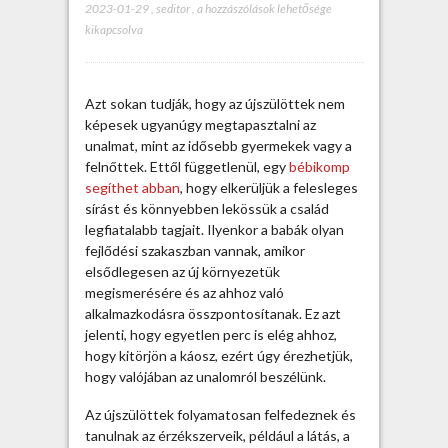
2023-01-29
,
seditor
,
A
a hozzászólások lehetősége
kikapcsolva
b
é
b
i
Azt sokan tudják, hogy az újszülöttek nem
k
képesek ugyanúgy megtapasztalni az
o
unalmat, mint az idősebb gyermekek vagy a
m
felnőttek. Ettől függetlenül, egy
bébikomp
p
segíthet abban
, hogy elkerüljük a felesleges
f
sírást és könnyebben lekössük a család
e
legfiatalabb tagjait. Ilyenkor a babák olyan
l
fejlődési szakaszban vannak, amikor
a
elsődlegesen az új környezetük
d
megismerésére és az ahhoz való
a
alkalmazkodásra összpontosítanak. Ez azt
t
jelenti, hogy egyetlen perc is elég ahhoz,
a
hogy kitörjön a káosz, ezért úgy érezhetjük,
a
hogy valójában az unalomról beszélünk.
z
ú
Az újszülöttek folyamatosan felfedeznek és
j
tanulnak az érzékszerveik, például a látás, a