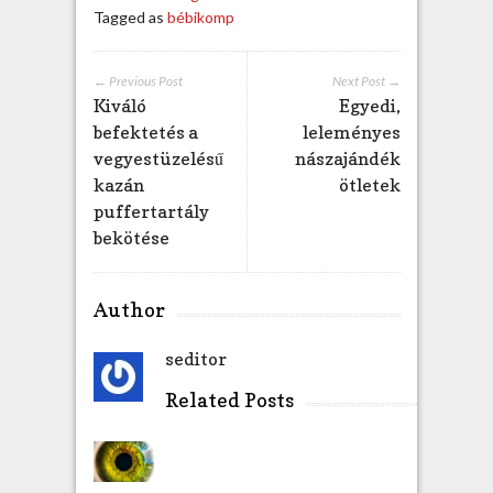
Tagged as
bébikomp
← Previous Post
Next Post →
Kiváló
Egyedi,
befektetés a
leleményes
vegyestüzelésű
nászajándék
kazán
ötletek
puffertartály
bekötése
Author
seditor
Related Posts