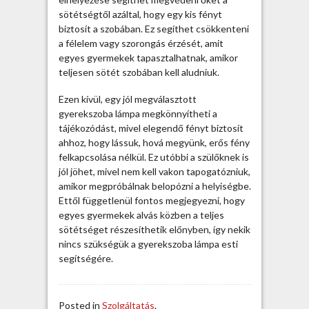
e
sötétségtől azáltal, hogy egy kis fényt
z
biztosít a szobában. Ez segíthet csökkenteni
a félelem vagy szorongás érzését, amit
egyes gyermekek tapasztalhatnak, amikor
teljesen sötét szobában kell aludniuk.
Ezen kívül, egy jól megválasztott
gyerekszoba lámpa megkönnyítheti a
tájékozódást, mivel elegendő fényt biztosít
ahhoz, hogy lássuk, hová megyünk, erős fény
felkapcsolása nélkül. Ez utóbbi a szülőknek is
jól jöhet, mivel nem kell vakon tapogatózniuk,
amikor megpróbálnak belopózni a helyiségbe.
Ettől függetlenül fontos megjegyezni, hogy
egyes gyermekek alvás közben a teljes
sötétséget részesíthetik előnyben, így nekik
nincs szükségük a gyerekszoba lámpa esti
segítségére.
Posted in
Szolgáltatás
.