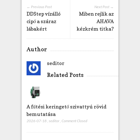
e
← Previous Post
Next Post →
g
DDStep vízálló
Miben rejlik az
y
cipő a száraz
AHAVA
z
lábakért
kézkrém titka?
é
s
h
Author
e
z
seditor
Related Posts
A fűtési keringető szivattyú rövid
bemutatása
2026-07-18
,
seditor
,
Comment Closed