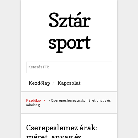
Sztár
sport
S
e
a
Kezdőlap
Kapcsolat
r
c
h
Kezdőlap
»
Cserepeslemez árak: méret, anyag és
minőség
Cserepeslemez árak:
méret, anyag és