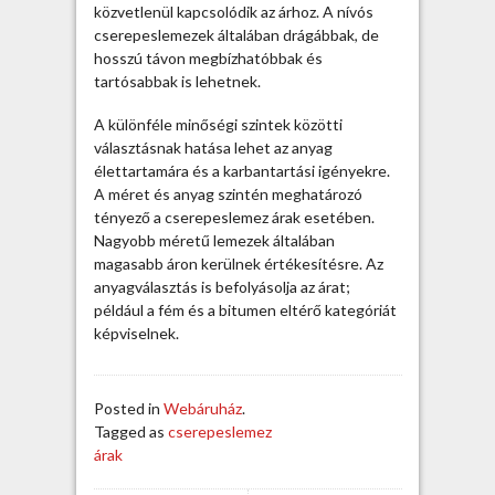
é
közvetlenül kapcsolódik az árhoz. A nívós
r
cserepeslemezek általában drágábbak, de
e
hosszú távon megbízhatóbbak és
t
tartósabbak is lehetnek.
,
a
A különféle minőségi szintek közötti
n
választásnak hatása lehet az anyag
y
élettartamára és a karbantartási igényekre.
a
A méret és anyag szintén meghatározó
g
tényező a cserepeslemez árak esetében.
é
Nagyobb méretű lemezek általában
s
magasabb áron kerülnek értékesítésre. Az
m
anyagválasztás is befolyásolja az árat;
i
például a fém és a bitumen eltérő kategóriát
n
képviselnek.
ő
s
é
Posted in
Webáruház
.
g
Tagged as
cserepeslemez
b
árak
e
j