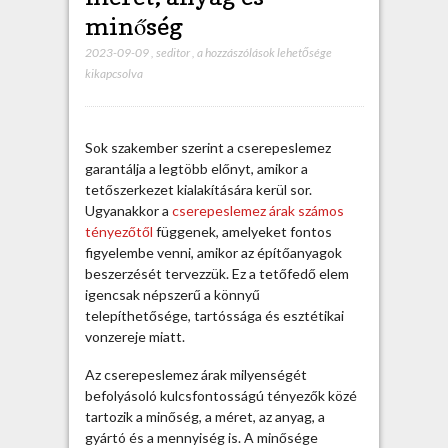
minőség
2023-09-09
,
seditor
,
C
a hozzászólások lehetősége
kikapcsolva
s
e
r
e
Sok szakember szerint a cserepeslemez
p
garantálja a legtöbb előnyt, amikor a
e
tetőszerkezet kialakítására kerül sor.
s
Ugyanakkor a
cserepeslemez árak számos
l
tényezőtől
függenek, amelyeket fontos
e
figyelembe venni, amikor az építőanyagok
m
beszerzését tervezzük. Ez a tetőfedő elem
e
igencsak népszerű a könnyű
z
telepíthetősége, tartóssága és esztétikai
á
vonzereje miatt.
r
a
Az cserepeslemez árak milyenségét
k
befolyásoló kulcsfontosságú tényezők közé
:
tartozik a minőség, a méret, az anyag, a
m
gyártó és a mennyiség is. A minősége