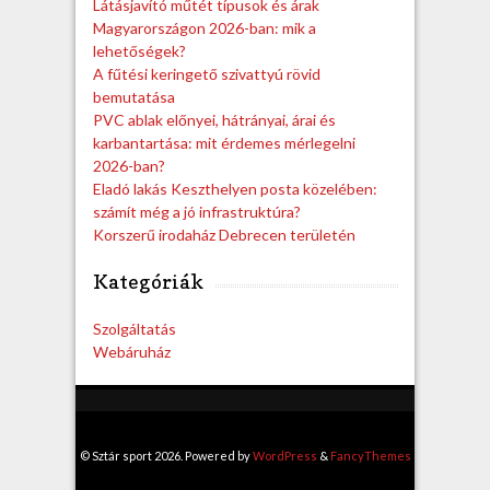
Látásjavító műtét típusok és árak
Magyarországon 2026-ban: mik a
lehetőségek?
A fűtési keringető szivattyú rövid
bemutatása
PVC ablak előnyei, hátrányai, árai és
karbantartása: mit érdemes mérlegelni
2026-ban?
Eladó lakás Keszthelyen posta közelében:
számít még a jó infrastruktúra?
Korszerű irodaház Debrecen területén
Kategóriák
Szolgáltatás
Webáruház
© Sztár sport 2026. Powered by
WordPress
&
FancyThemes