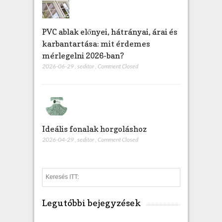
PVC ablak előnyei, hátrányai, árai és
karbantartása: mit érdemes
mérlegelni 2026-ban?
2026-06-29
,
seditor
,
Comment Closed
Ideális fonalak horgoláshoz
2026-04-29
,
seditor
,
Comment Closed
S
e
a
Legutóbbi bejegyzések
r
c
h