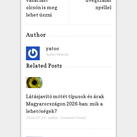
olcsón is meg
nyéllel
lehet úszni
Author
yatoo
Author Website
Related Posts
Látásjavító műtét típusok és árak
Magyarországon 2026-ban: mik a
lehetőségek?
2026-07-24
,
seditor
,
Comment Closed