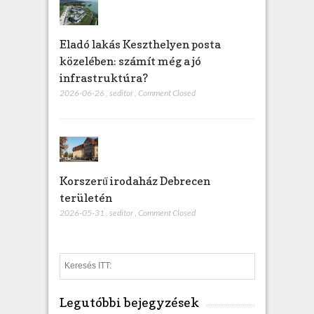
Eladó lakás Keszthelyen posta
közelében: számít még a jó
infrastruktúra?
2026-06-26
,
seditor
,
Comment Closed
Korszerű irodaház Debrecen
területén
2026-05-31
,
seditor
,
Comment Closed
S
e
a
Legutóbbi bejegyzések
r
c