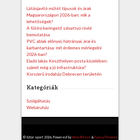
h
Látásjavító műtét típusok és árak
Magyarországon 2026-ban: mik a
lehetőségek?
A fűtési keringető szivattyú rövid
bemutatása
PVC ablak előnyei, hátrányai, árai és
karbantartása: mit érdemes mérlegelni
2026-ban?
Eladó lakás Keszthelyen posta közelében:
számít még a jó infrastruktúra?
Korszerű irodaház Debrecen területén
Kategóriák
Szolgáltatás
Webáruház
© Sztár sport 2026. Powered by
WordPress
&
FancyThemes