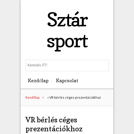
Sztár
sport
S
e
a
Kezdőlap
Kapcsolat
r
c
h
Kezdőlap
»
VR bérlés céges prezentációkhoz
VR bérlés céges
prezentációkhoz