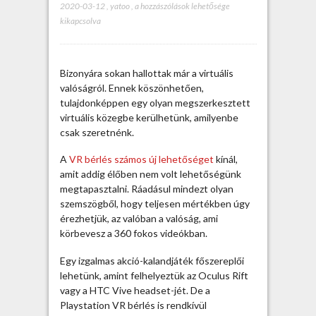
2020-03-12
,
yatoo
,
V
a hozzászólások lehetősége
kikapcsolva
R
b
é
r
Bizonyára sokan hallottak már a virtuális
l
valóságról. Ennek köszönhetően,
é
tulajdonképpen egy olyan megszerkesztett
s
virtuális közegbe kerülhetünk, amilyenbe
c
csak szeretnénk.
é
g
A
VR bérlés számos új lehetőséget
kínál,
e
amit addig élőben nem volt lehetőségünk
s
megtapasztalni. Ráadásul mindezt olyan
p
szemszögből, hogy teljesen mértékben úgy
r
érezhetjük, az valóban a valóság, ami
e
körbevesz a 360 fokos videókban.
z
e
Egy izgalmas akció-kalandjáték főszereplői
n
lehetünk, amint felhelyeztük az Oculus Rift
t
vagy a HTC Vive headset-jét. De a
á
Playstation VR bérlés is rendkívül