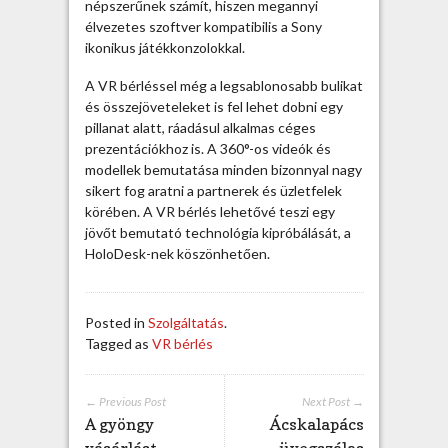
c
népszerűnek számít, hiszen megannyi
i
élvezetes szoftver kompatibilis a Sony
ó
ikonikus játékkonzolokkal.
k
A VR bérléssel még a legsablonosabb bulikat
h
és összejöveteleket is fel lehet dobni egy
o
pillanat alatt, ráadásul alkalmas céges
z
prezentációkhoz is. A 360°-os videók és
b
modellek bemutatása minden bizonnyal nagy
e
sikert fog aratni a partnerek és üzletfelek
j
körében. A VR bérlés lehetővé teszi egy
e
jövőt bemutató technológia kipróbálását, a
g
HoloDesk-nek köszönhetően.
y
z
é
s
Posted in
Szolgáltatás
.
h
Tagged as
VR bérlés
e
z
← Previous Post
Next Post →
A gyöngy
Ácskalapács
vásárlást
üvegszálas