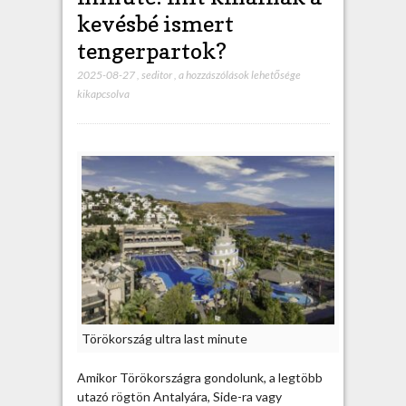
kevésbé ismert
tengerpartok?
2025-08-27
,
seditor
,
T
a hozzászólások lehetősége
kikapcsolva
ö
r
ö
k
o
r
s
z
á
g
u
l
t
Törökország ultra last minute
r
a
Amikor Törökországra gondolunk, a legtöbb
l
utazó rögtön Antalyára, Side-ra vagy
a