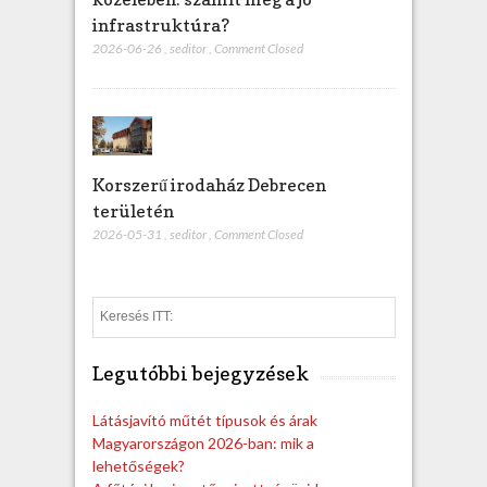
infrastruktúra?
2026-06-26
,
seditor
,
Comment Closed
Korszerű irodaház Debrecen
területén
2026-05-31
,
seditor
,
Comment Closed
S
e
a
Legutóbbi bejegyzések
r
c
h
Látásjavító műtét típusok és árak
Magyarországon 2026-ban: mik a
lehetőségek?