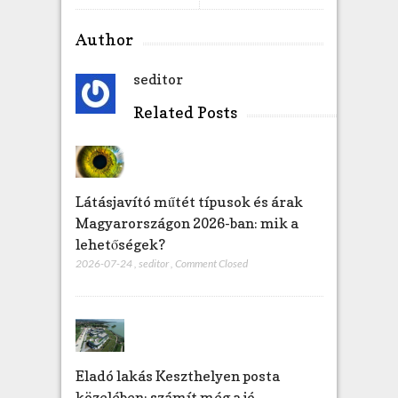
Author
seditor
Related Posts
Látásjavító műtét típusok és árak
Magyarországon 2026-ban: mik a
lehetőségek?
2026-07-24
,
seditor
,
Comment Closed
Eladó lakás Keszthelyen posta
közelében: számít még a jó