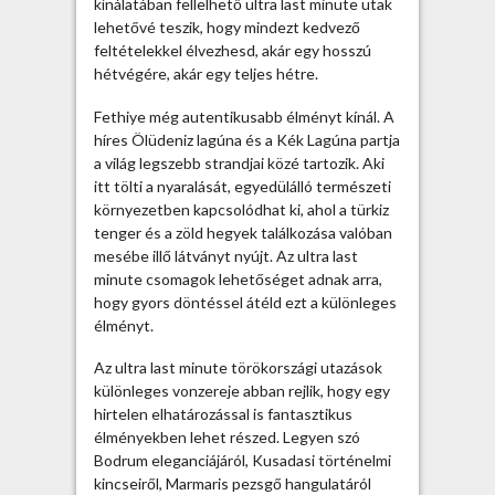
kínálatában fellelhető ultra last minute utak
lehetővé teszik, hogy mindezt kedvező
feltételekkel élvezhesd, akár egy hosszú
hétvégére, akár egy teljes hétre.
Fethiye még autentikusabb élményt kínál. A
híres Ölüdeniz lagúna és a Kék Lagúna partja
a világ legszebb strandjai közé tartozik. Aki
itt tölti a nyaralását, egyedülálló természeti
környezetben kapcsolódhat ki, ahol a türkiz
tenger és a zöld hegyek találkozása valóban
mesébe illő látványt nyújt. Az ultra last
minute csomagok lehetőséget adnak arra,
hogy gyors döntéssel átéld ezt a különleges
élményt.
Az ultra last minute törökországi utazások
különleges vonzereje abban rejlik, hogy egy
hirtelen elhatározással is fantasztikus
élményekben lehet részed. Legyen szó
Bodrum eleganciájáról, Kusadasi történelmi
kincseiről, Marmaris pezsgő hangulatáról