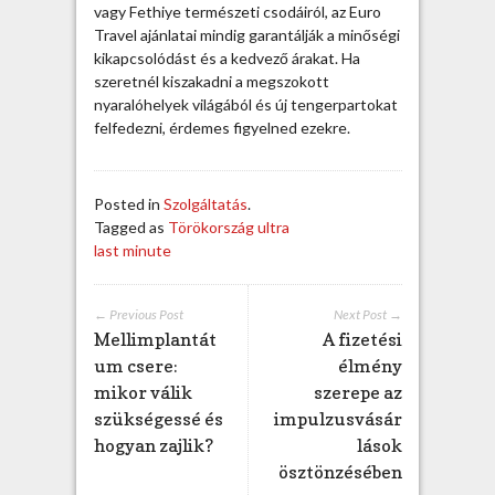
vagy Fethiye természeti csodáiról, az Euro
Travel ajánlatai mindig garantálják a minőségi
kikapcsolódást és a kedvező árakat. Ha
szeretnél kiszakadni a megszokott
nyaralóhelyek világából és új tengerpartokat
felfedezni, érdemes figyelned ezekre.
Posted in
Szolgáltatás
.
Tagged as
Törökország ultra
last minute
← Previous Post
Next Post →
Mellimplantát
A fizetési
um csere:
élmény
mikor válik
szerepe az
szükségessé és
impulzusvásár
hogyan zajlik?
lások
ösztönzésében