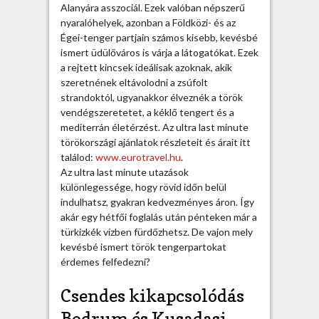
Alanyára asszociál. Ezek valóban népszerű
s
nyaralóhelyek, azonban a Földközi- és az
t
Égei-tenger partjain számos kisebb, kevésbé
m
ismert üdülőváros is várja a látogatókat. Ezek
i
a rejtett kincsek ideálisak azoknak, akik
n
szeretnének eltávolodni a zsúfolt
u
strandoktól, ugyanakkor élveznék a török
t
vendégszeretetet, a kéklő tengert és a
e
mediterrán életérzést. Az ultra last minute
:
törökországi ajánlatok részleteit és árait itt
m
találod:
www.eurotravel.hu
.
i
Az ultra last minute utazások
t
különlegessége, hogy rövid időn belül
k
indulhatsz, gyakran kedvezményes áron. Így
í
akár egy hétfői foglalás után pénteken már a
n
türkizkék vízben fürdőzhetsz. De vajon mely
á
kevésbé ismert török tengerpartokat
l
érdemes felfedezni?
n
a
Csendes kikapcsolódás
k
a
Bodrum és Kusadasi