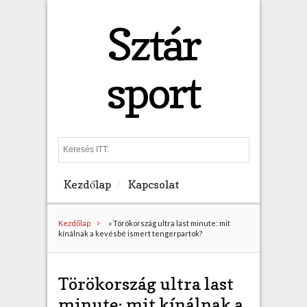
Sztár
sport
S
e
a
Kezdőlap
Kapcsolat
r
c
h
Kezdőlap
»
Törökország ultra last minute: mit
kínálnak a kevésbé ismert tengerpartok?
Törökország ultra last
minute: mit kínálnak a