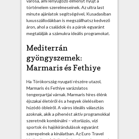
városa, ami lenyűgöző élményt nyújt a
t
történelem szerelmeseinek. Az ultra last
o
minute ajánlatok segítségével, Kusadasiban
k
luxusszállodákban is megszállhatsz kedvező
?
áron, ahol a családok és a párok egyaránt
b
megtalálják a számukra ideális programokat.
e
j
Mediterrán
e
gyöngyszemek:
g
y
Marmaris és Fethiye
z
é
Ha Törökország nyugati részére utazol,
s
Marmaris és Fethiye varázslatos
h
tengerpartjai várnak. Marmaris híres élénk
e
éjszakai életéről és a hegyek ölelésében
z
húzódó öbleiről. A város ideális választás
azoknak, akik a pihenést aktív programokkal
szeretnék kombinálni – vitorlázás, vízi
sportok és hajókirándulások egyaránt
szerepelnek a kínálatban. Az Euro Travel