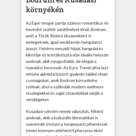
k
környékén
e
v
é
Az Égei-tenger partja számos romantikus és
s
kevésbé zsúfolt üdülőhelyet kínál. Bodrum,
b
amit a Török Riviéra ékszereként is
é
emlegetnek, igazi mediterrán hangulatot
i
áraszt. Fehérre meszelt házai, hangulatos
s
kikötője és kristálytiszta vize ideális helyszín
m
azoknak, akik nyugodtabb, de elegáns
e
nyaralást keresnek. Az Euro Travel ultra last
r
minute ajánlatai között gyakran találni olyan
t
csomagokat, amik Bodrum környékére
t
szólnak, ahol a szállodák modern wellness
e
részlegekkel és saját strandokkal várják a
n
vendégeket.
g
e
Kusadasi szintén remek választás, főként
r
azoknak, akik a kulturális látnivalókat is
p
szeretnék ötvözni a tengerparti pihenéssel.
a
Innen könnyen elérhető Epheszosz ókori
r