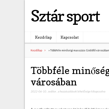
Sztár sport
Kezdőlap
Kapcsolat
Kezdőlap
»
Többféle minőségi masszázs Gödöllő városába
Többféle minőség
városában
2022-06-10
,
seditor
,
T
a hozzászólások lehetősége kikapcsolva
ö
b
b