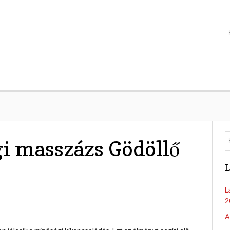
n
i masszázs Gödöllő
L
L
2
A