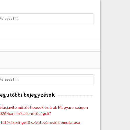
S
e
a
r
c
h
S
e
a
egutóbbi bejegyzések
r
c
h
átásjavító műtét típusok és árak Magyarországon
026-ban: mik a lehetőségek?
 fűtési keringető szivattyú rövid bemutatása