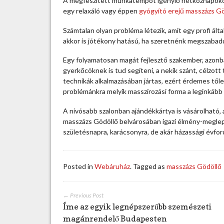
A megfeszített munkatempót igénylő hétköznapokon j
f
egy relaxáló vagy éppen
gyógyító erejű masszázs G
é
l
Számtalan olyan probléma létezik, amit egy profi ált
e
akkor is jótékony hatású, ha szeretnénk megszabadu
m
i
Egy folyamatosan magát fejlesztő szakember, azon
n
gyerkőcöknek is tud segíteni, a nekik szánt, célzot
ő
technikák alkalmazásában jártas, ezért érdemes tőle
s
problémánkra melyik masszírozási forma a leginkább
é
A nívósabb szalonban ajándékkártya is vásárolható,
g
masszázs Gödöllő belvárosában igazi élmény-meglepe
i
születésnapra, karácsonyra, de akár házassági évford
m
a
s
s
Posted in
Webáruház
. Tagged as
masszázs Gödöllő
z
á
z
← Previous Post
s
Íme az egyik legnépszerűbb szemészeti
G
magánrendelő Budapesten