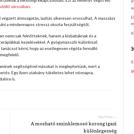
ólesik a minőségi kikapcsolódás. Ezt az élményt segíti elő
P
ödöllő városában
.
m
E
al végzett átmozgatás, lazítás sikeresen orvosolhat. A masszázs
m
lni a mindennapos stressz okozta feszültségtől.
K
ban nemcsak felnőtteknek, hanem a kisbabáknak és a
t terápiákkal, kezelésekkel. A gyógymasszőr különböző
 tanácsot kérni, hogy az esetlegesen régóta fennálló
 megfelelő.
S
 aminek segítségével másokat is meglephetünk, mert a
W
tés. Egy ilyen utalvány tökéletes lehet névnapra,
ulóra is.
Next Post →
A mosható sminklemosó korong igazi
különlegesség