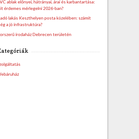
VC ablak előnyei, hátrányai, árai és karbantartása:
it érdemes mérlegelni 2026-ban?
ladó lakás Keszthelyen posta közelében: számít
ég a jó infrastruktúra?
orszerű irodaház Debrecen területén
Kategóriák
zolgáltatás
ebáruház