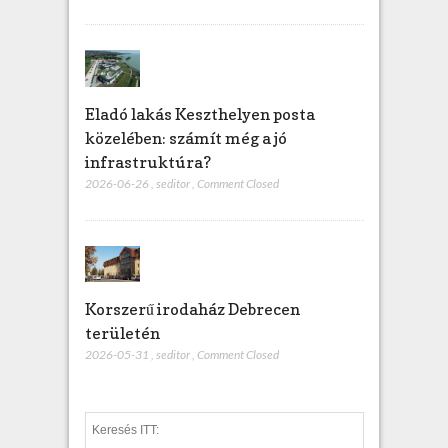
Eladó lakás Keszthelyen posta
közelében: számít még a jó
infrastruktúra?
2026-06-26
,
seditor
,
Comment Closed
Korszerű irodaház Debrecen
területén
2026-05-31
,
seditor
,
Comment Closed
S