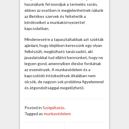
a
használunk fel mondjuk a termelés során,
p
ebben az esetben is megjelenhetnek nálunk
c
az illetékes szervek és feltehetik a
s
kérdéseiket a munkakörnyezettel
á
kapcsolatban.
n
Mindenesetre a tapasztaltabbak azt szokták
b
ajánlani, hogy idejében keressünk egy olyan
e
felkészült, megbízható tanácsadót, aki
j
javaslatokkal tud ellátni bennünket, hogy ne
e
legyen gond, amennyiben élesbe fordulnak
g
az események. A munkavédelem és a
y
kapcsolódó intézkedések általában nem
z
olcsók, de nagyon sok probléma figyelemmel
é
és átgondoltsággal megelőzhető.
s
h
e
z
Posted in
Szolgáltatás
.
Tagged as
munkavédelem