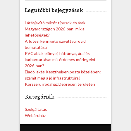
e
a
Legutóbbi bejegyzések
r
c
h
Látásjavító műtét típusok és árak
Magyarországon 2026-ban: mik a
lehetőségek?
A fűtési keringető szivattyú rövid
bemutatása
PVC ablak előnyei, hátrányai, árai és
karbantartása: mit érdemes mérlegelni
2026-ban?
Eladó lakás Keszthelyen posta közelében:
számít még a jó infrastruktúra?
Korszerű irodaház Debrecen területén
Kategóriák
Szolgáltatás
Webáruház