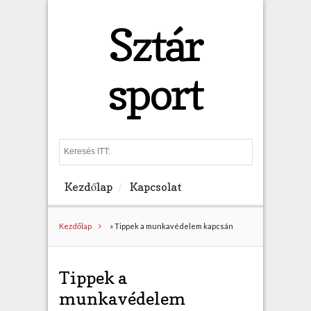
Sztár
sport
S
e
a
Kezdőlap
Kapcsolat
r
c
h
Kezdőlap
»
Tippek a munkavédelem kapcsán
Tippek a
munkavédelem