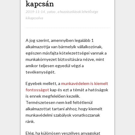
kapcsán
2019-11-14
,
yatoo
,
T
a hozzászólások lehetősége
kikapcsolva
i
p
p
e
A jog szerint, amennyiben legalább 1
k
alkalmazottja van bármelyik vállalkozónak,
a
egészen másfajta kötelezettségei vannak a
m
munkakörnyezet biztosítására nézve, mint
u
amikor teljesen egyedül végzi a
n
tevékenységét.
k
a
Egyebek mellett, a
munkavédelem is kiemelt
v
fontosságot
kap és ezt a témát a hatóságok
é
is ennek megfelelően kezelik.
d
Természetesen nem kell feltétlenül
e
alkalmazottat tartani ahhoz, hogy kiemelt
l
munkavédelmi szabályok vonatkozzanak
e
ránk.
m
k
Elég, ha különösen veszélyes anyagokat