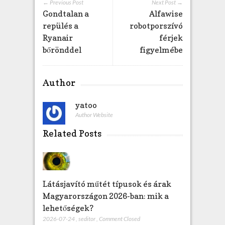
← Previous Post
Next Post →
Gondtalan a
Alfawise
repülés a
robotporszívó
Ryanair
férjek
bőrönddel
figyelmébe
Author
yatoo
Author Website
Related Posts
Látásjavító műtét típusok és árak
Magyarországon 2026-ban: mik a
lehetőségek?
2026-07-24
,
seditor
,
Comment Closed