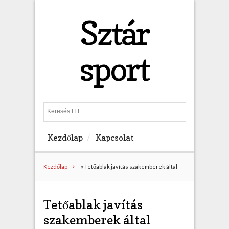
Sztár
sport
S
e
a
Kezdőlap
Kapcsolat
r
c
h
Kezdőlap
»
Tetőablak javítás szakemberek által
Tetőablak javítás
szakemberek által