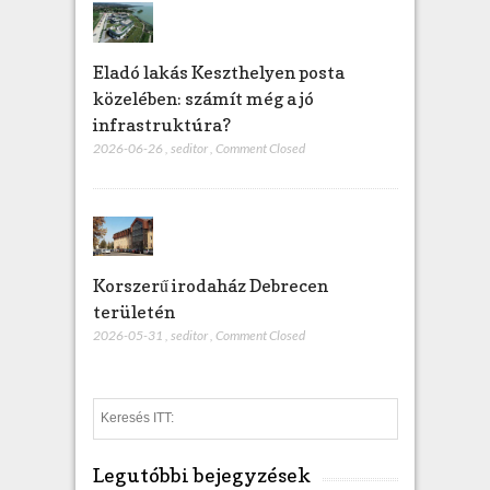
Eladó lakás Keszthelyen posta
közelében: számít még a jó
infrastruktúra?
2026-06-26
,
seditor
,
Comment Closed
Korszerű irodaház Debrecen
területén
2026-05-31
,
seditor
,
Comment Closed
S
e
a
Legutóbbi bejegyzések
r