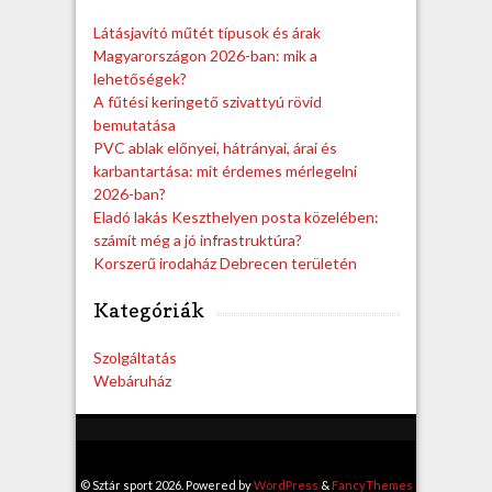
c
h
Látásjavító műtét típusok és árak
Magyarországon 2026-ban: mik a
lehetőségek?
A fűtési keringető szivattyú rövid
bemutatása
PVC ablak előnyei, hátrányai, árai és
karbantartása: mit érdemes mérlegelni
2026-ban?
Eladó lakás Keszthelyen posta közelében:
számít még a jó infrastruktúra?
Korszerű irodaház Debrecen területén
Kategóriák
Szolgáltatás
Webáruház
© Sztár sport 2026. Powered by
WordPress
&
FancyThemes