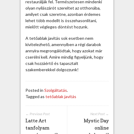
m
restaurálják fel. Természetesen mindenki
b
olyan nyílászárót szereltet az otthonába,
e
amilyet csak szeretne, azonban érdemes
r
lehet több modellt is összehasonlítani,
e
mielőtt végleges döntést hozunk.
k
A tetőablak javítás sok esetben nem
á
kivitelezhető, amennyiben a régi darabok
l
annyira megrongálódtak, hogy azokat már
t
cserélni kell. Amire mindig figyeljünk, hogy
a
csak hozzáértő és tapasztalt
l
szakemberekkel dolgozzunk!
b
e
j
e
Posted in
Szolgáltatás
.
g
Tagged as
tetőablak javítás
y
z
é
← Previous Post
Next Post →
Latte Art
Mystic Day
s
h
tanfolyam
online
e