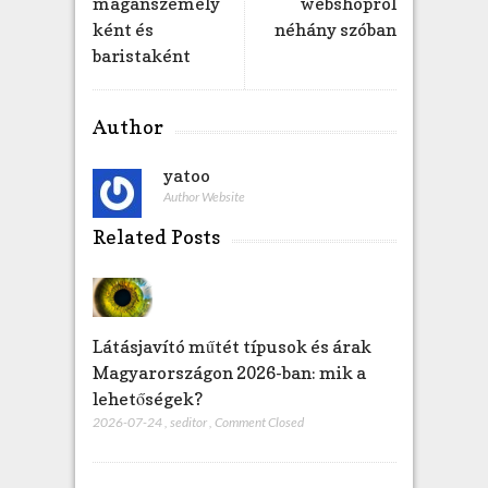
magánszemély
webshopról
z
ként és
néhány szóban
baristaként
Author
yatoo
Author Website
Related Posts
Látásjavító műtét típusok és árak
Magyarországon 2026-ban: mik a
lehetőségek?
2026-07-24
,
seditor
,
Comment Closed