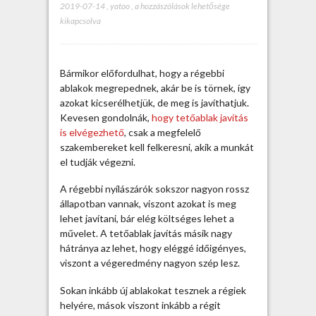
2019-07-14
,
yatoo
,
T
a hozzászólások lehetősége
kikapcsolva
e
t
ő
a
Bármikor előfordulhat, hogy a régebbi
b
ablakok megrepednek, akár be is törnek, így
l
azokat kicserélhetjük, de meg is javíthatjuk.
a
Kevesen gondolnák,
hogy tetőablak javítás
k
is elvégezhető
, csak a megfelelő
j
szakembereket kell felkeresni, akik a munkát
a
el tudják végezni.
v
í
A régebbi nyílászárók sokszor nagyon rossz
t
állapotban vannak, viszont azokat is meg
á
lehet javítani, bár elég költséges lehet a
s
művelet. A tetőablak javítás másik nagy
s
hátránya az lehet, hogy eléggé időigényes,
z
viszont a végeredmény nagyon szép lesz.
a
k
Sokan inkább új ablakokat tesznek a régiek
e
helyére, mások viszont inkább a régit