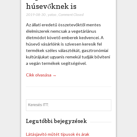
húsevőknek is
2019-08-30
,
yatoo
,
Comment Closed
Az állati eredetű összetevőktől mentes
élelmiszerek nemcsak a vegetáriánus
életmódot követő emberek kedvencei. A
húsevő vásárlóink is szívesen keresik fel
termékek széles választékát, gasztronómiai
kultúrájukat ugyanis remekül tudják bővíteni
a vegán termékek segítségével.
Cikk olvasása →
S
e
a
Legutóbbi bejegyzések
r
c
h
Látásjavító műtét típusok és árak