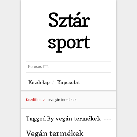
Sztár
sport
S
e
a
Kezdőlap
Kapcsolat
r
c
h
Kezdőlap
»
vegán termékek
Tagged By vegán termékek
Vegán termékek