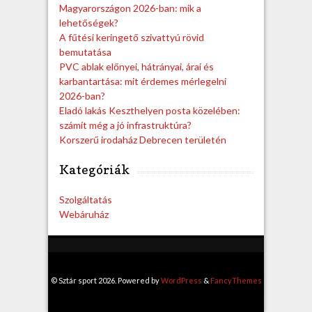
Magyarországon 2026-ban: mik a
lehetőségek?
A fűtési keringető szivattyú rövid
bemutatása
PVC ablak előnyei, hátrányai, árai és
karbantartása: mit érdemes mérlegelni
2026-ban?
Eladó lakás Keszthelyen posta közelében:
számít még a jó infrastruktúra?
Korszerű irodaház Debrecen területén
Kategóriák
Szolgáltatás
Webáruház
© Sztár sport 2026. Powered by
WordPress
&
FancyThemes