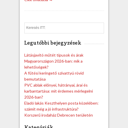
S
e
a
Legutóbbi bejegyzések
r
c
h
Látásjavító műtét típusok és árak
Magyarországon 2026-ban: mik a
lehetőségek?
A fűtési keringető szivattyú rövid
bemutatása
PVC ablak előnyei, hátrányai, árai és
karbantartása: mit érdemes mérlegelni
2026-ban?
Eladó lakás Keszthelyen posta közelében:
számít még a jó infrastruktúra?
Korszerű irodaház Debrecen területén
Kategóriák