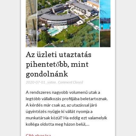
Az üzleti utaztatás
pihentetőbb, mint
gondolnánk
2020-07-01
,
yatoo
,
Comment Closed
A rendszeres nagyobb volumenű utak a
legtöbb vállalkozás profiljába beletartoznak.
A kérdés már csak az, az utazással járó
ügyintézés nyűgje ki vállát nyomja a
munkatársak közül? Ha eddig ezt valamelyik
kolléga oldotta meg házon belül,…
Cikk olvasása →