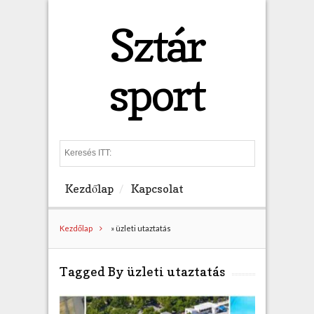
Sztár
sport
S
e
a
Kezdőlap
Kapcsolat
r
c
h
Kezdőlap
»
üzleti utaztatás
Tagged By üzleti utaztatás