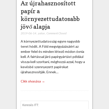
Az újrahasznosított
papír a
környezettudatosabb
jövő alapja
2019-06-14
,
yatoo
,
Comment Closed
A környezettudatosság egyre nagyobb
teret hódít. A Föld megvigyázásáért az
ember felel és minden létező módon óvnia
kell. A fairtással járó papírgyártást például
vissza kell szorítani, méghozzá azzal, hogy a
kevésbé szennyezett papírokat
újrahasznosítják. Ennek…
Cikk olvasása →
S