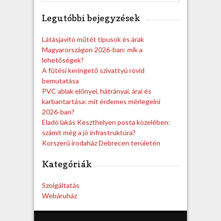
e
a
Legutóbbi bejegyzések
r
c
h
Látásjavító műtét típusok és árak
Magyarországon 2026-ban: mik a
lehetőségek?
A fűtési keringető szivattyú rövid
bemutatása
PVC ablak előnyei, hátrányai, árai és
karbantartása: mit érdemes mérlegelni
2026-ban?
Eladó lakás Keszthelyen posta közelében:
számít még a jó infrastruktúra?
Korszerű irodaház Debrecen területén
Kategóriák
Szolgáltatás
Webáruház