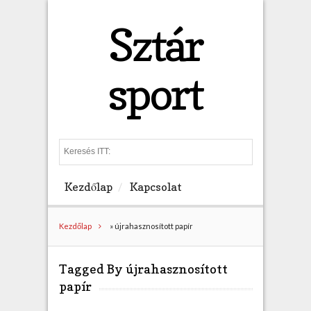
Sztár
sport
S
e
a
Kezdőlap
Kapcsolat
r
c
h
Kezdőlap
»
újrahasznosított papír
Tagged By újrahasznosított
papír