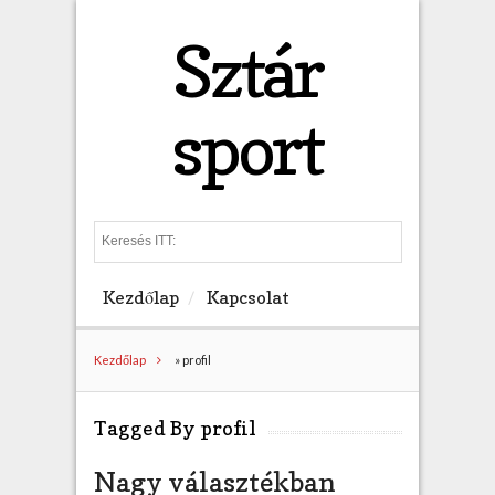
Sztár
sport
S
e
a
Kezdőlap
Kapcsolat
r
c
h
Kezdőlap
»
profil
Tagged By profil
Nagy választékban