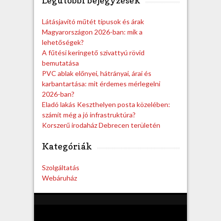
Legutóbbi bejegyzések
c
h
Látásjavító műtét típusok és árak
Magyarországon 2026-ban: mik a
lehetőségek?
A fűtési keringető szivattyú rövid
bemutatása
PVC ablak előnyei, hátrányai, árai és
karbantartása: mit érdemes mérlegelni
2026-ban?
Eladó lakás Keszthelyen posta közelében:
számít még a jó infrastruktúra?
Korszerű irodaház Debrecen területén
Kategóriák
Szolgáltatás
Webáruház