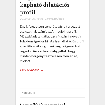
kapható dilatációs
profil
2019-05-20
,
yatoo
,
Comment Closed
Egy kifejezetten teherátadásra tervezett
zsaluzatnak számít az Armoujoint profil.
Műszaki adatait átlapozva igazán innovatív
tulajdonságokkal bír. Az ilyen dilatációs profil
speciális acélhorgonyok segítségével tud
rögzülni. Arra külön odafigyeltek, hogy
minden horgony tesztelésen menjen át,
mielőtt…
Cikk olvasása →
S
e
a
r