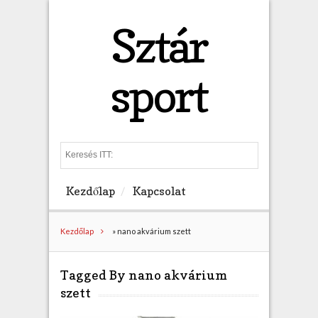
Sztár
sport
S
e
a
Kezdőlap
Kapcsolat
r
c
h
Kezdőlap
»
nano akvárium szett
Tagged By nano akvárium
szett