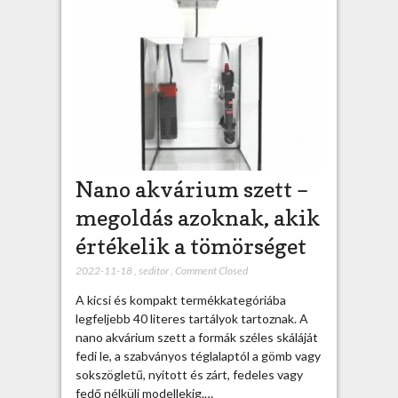
Nano akvárium szett –
megoldás azoknak, akik
értékelik a tömörséget
2022-11-18
,
seditor
,
Comment Closed
A kicsi és kompakt termékkategóriába
legfeljebb 40 literes tartályok tartoznak. A
nano akvárium szett a formák széles skáláját
fedi le, a szabványos téglalaptól a gömb vagy
sokszögletű, nyitott és zárt, fedeles vagy
fedő nélküli modellekig.…