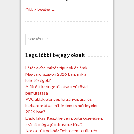
Cikk olvasása →
S
e
a
Legutóbbi bejegyzések
r
c
h
Látásjavító műtét típusok és árak
Magyarországon 2026-ban: mik a
lehetőségek?
A fűtési keringető szivattyú rövid
bemutatása
PVC ablak előnyei, hátrányai, árai és
karbantartása: mit érdemes mérlegelni
2026-ban?
Eladó lakás Keszthelyen posta közelében:
számít még a jó infrastruktúra?
Korszerű irodaház Debrecen területén