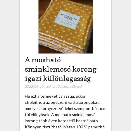
A mosható
sminklemosó korong
igazi különlegesség
2022-06-10
,
seditor
,
Comment Closed
Ha ezt a terméket választja, akkor
elfelejtheti az egyszerű vattakorongokat,
amelyek környezetvédelmi szempontból nem
túl előnyösek. A mosható sminklemosó
korong több éven keresztül használható.
Könnyen tisztítható, hiszen 100 % pamutból