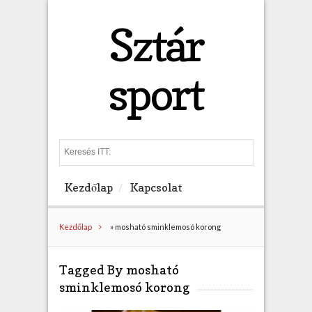
Sztár
sport
S
e
a
Kezdőlap
Kapcsolat
r
c
h
Kezdőlap
»
mosható sminklemosó korong
Tagged By mosható
sminklemosó korong