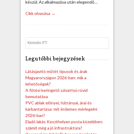
készül. Az alkalmazása után elegendő…
Cikk olvasása →
S
e
a
Legutóbbi bejegyzések
r
c
h
Látásjavító műtét típusok és árak
Magyarországon 2026-ban: mik a
lehetőségek?
A fűtési keringető szivattyú rövid
bemutatása
PVC ablak előnyei, hátrányai, árai és
karbantartása: mit érdemes mérlegelni
2026-ban?
Eladó lakás Keszthelyen posta közelében:
számít még a jó infrastruktúra?