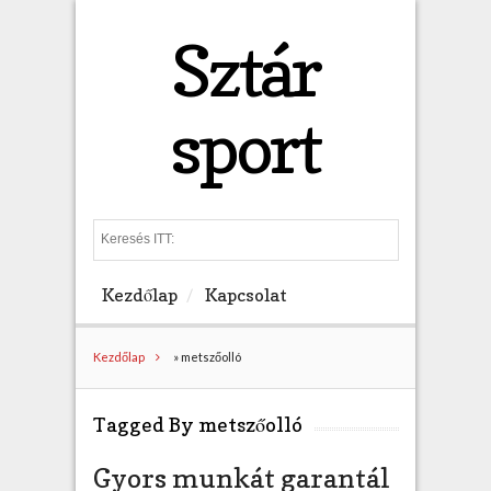
Sztár
sport
S
e
a
Kezdőlap
Kapcsolat
r
c
h
Kezdőlap
»
metszőolló
Tagged By metszőolló
Gyors munkát garantál