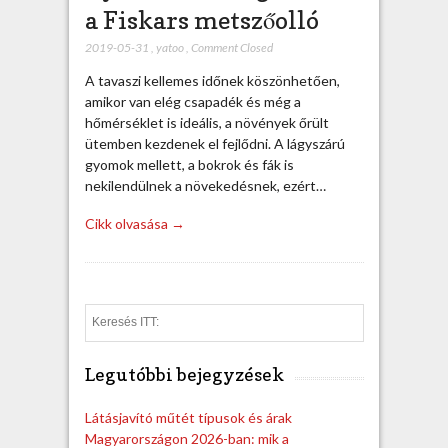
a Fiskars metszőolló
2019-05-31
,
yatoo
,
Comment Closed
A tavaszi kellemes időnek köszönhetően,
amikor van elég csapadék és még a
hőmérséklet is ideális, a növények őrült
ütemben kezdenek el fejlődni. A lágyszárú
gyomok mellett, a bokrok és fák is
nekilendülnek a növekedésnek, ezért…
Cikk olvasása →
S
e
a
Legutóbbi bejegyzések
r
c
h
Látásjavító műtét típusok és árak
Magyarországon 2026-ban: mik a