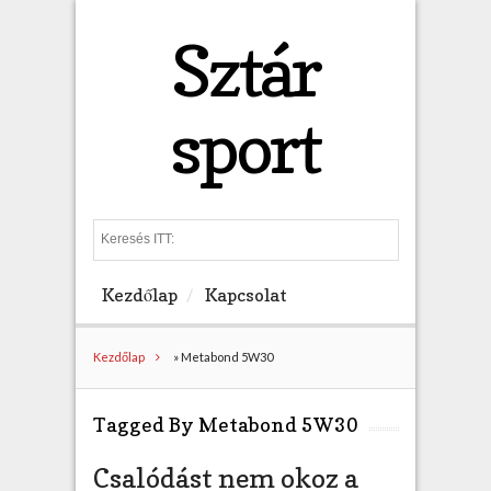
Sztár
sport
S
e
a
Kezdőlap
Kapcsolat
r
c
h
Kezdőlap
»
Metabond 5W30
Tagged By Metabond 5W30
Csalódást nem okoz a