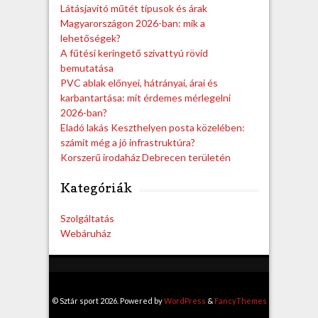
Látásjavító műtét típusok és árak
Magyarországon 2026-ban: mik a
lehetőségek?
A fűtési keringető szivattyú rövid
bemutatása
PVC ablak előnyei, hátrányai, árai és
karbantartása: mit érdemes mérlegelni
2026-ban?
Eladó lakás Keszthelyen posta közelében:
számít még a jó infrastruktúra?
Korszerű irodaház Debrecen területén
Kategóriák
Szolgáltatás
Webáruház
© Sztár sport 2026. Powered by
WordPress
&
FancyThemes