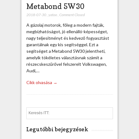
Metabond 5W30
2018-07-30
,
yatoo
,
Comment Closed
A gázolaj motorok, főleg a modern fajták,
megbízhatóságot, jó ellenálló-képességet,
nagy teljesítményt és kedvező fogyasztást
garantálnak egy kis segítséggel. Ezt a
segítséget a Metabond 5W30 jelentheti,
amelyik tökéletes választásnak számít a
részecskeszűrővel felszerelt Volkswagen,
Audi,…
Cikk olvasása →
S
e
a
Legutóbbi bejegyzések
r
c
h