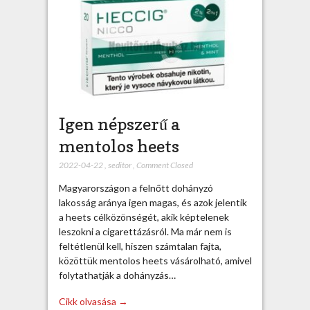
Igen népszerű a
mentolos heets
2022-04-22
,
seditor
,
Comment Closed
Magyarországon a felnőtt dohányzó
lakosság aránya igen magas, és azok jelentik
a heets célközönségét, akik képtelenek
leszokni a cigarettázásról. Ma már nem is
feltétlenül kell, hiszen számtalan fajta,
közöttük mentolos heets vásárolható, amivel
folytathatják a dohányzás…
Cikk olvasása →