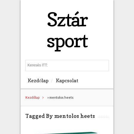
Sztár
sport
S
e
a
Kezdőlap
Kapcsolat
r
c
h
Kezdőlap
»
mentolos heets
Tagged By mentolos heets