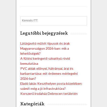
S
e
a
Legutóbbi bejegyzések
r
c
h
Látásjavító műtét típusok és árak
Magyarországon 2026-ban: mik a
lehetőségek?
A fűtési keringető szivattyú rövid
bemutatása
PVC ablak előnyei, hátrányai, árai és
karbantartása: mit érdemes mérlegelni
2026-ban?
Eladó lakás Keszthelyen posta közelében:
számít még a jó infrastruktúra?
Korszerű irodaház Debrecen területén
Kategóriák