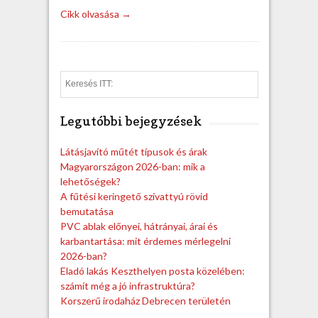
Cikk olvasása →
S
e
a
Legutóbbi bejegyzések
r
c
h
Látásjavító műtét típusok és árak
Magyarországon 2026-ban: mik a
lehetőségek?
A fűtési keringető szivattyú rövid
bemutatása
PVC ablak előnyei, hátrányai, árai és
karbantartása: mit érdemes mérlegelni
2026-ban?
Eladó lakás Keszthelyen posta közelében:
számít még a jó infrastruktúra?
Korszerű irodaház Debrecen területén