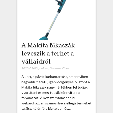
A Makita fűkaszák
leveszik a terhet a
vállaidról
2023-01-03
,
seditor
,
Comment Closed
A kert, a pázsit karbantartása, amennyiben
nagyobb méretű, igen időigényes. Viszont a
Makita fűkaszák nagymértékben fel tudják
gyorsítani és meg tudják könnyíteni a
folyamatot. A keziszerszamshop.hu
webáruházban számos ilyen jellegű terméket
találsz, különféle kivitelben és…