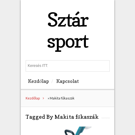
Sztár
sport
S
e
a
Kezdőlap
Kapcsolat
r
c
h
Kezdőlap
»
Makita fűkaszák
Tagged By Makita fűkaszák