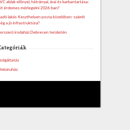
VC ablak előnyei, hátrányai, árai és karbantartása:
it érdemes mérlegelni 2026-ban?
ladó lakás Keszthelyen posta közelében: számít
ég a jó infrastruktúra?
orszerű irodaház Debrecen területén
Kategóriák
zolgáltatás
ebáruház