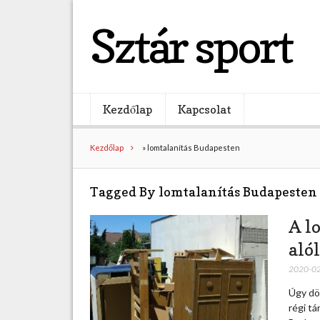
Sztár sport
Kezdőlap
Kapcsolat
Kezdőlap
»
lomtalanítás Budapesten
Tagged By lomtalanítás Budapesten
A l
aló
2020-0
Úgy dön
régi tá