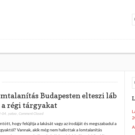
omtalanítás Budapesten elteszi láb
L
l a régi tárgyakat
L
2-04
,
yatoo
,
Comment Closed
2
tött, hogy felújítja a lakását vagy az irodáját és megszabadul a
A
rgyaktól? Vannak, akik még nem hallottak a lomtalanítás