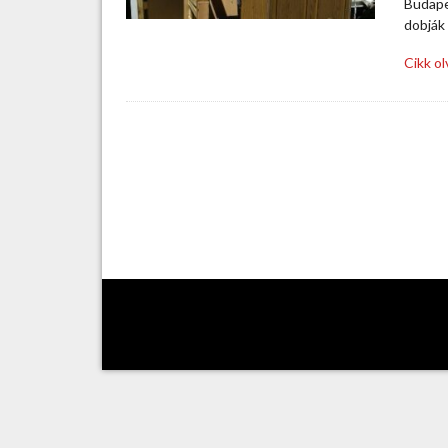
Budape
dobják 
Cikk o