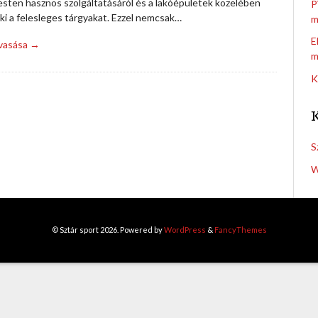
sten hasznos szolgáltatásáról és a lakóépületek közelében
P
ki a felesleges tárgyakat. Ezzel nemcsak…
m
E
lvasása →
m
K
S
W
© Sztár sport 2026. Powered by
WordPress
&
FancyThemes