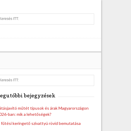
S
e
a
r
c
h
S
e
a
egutóbbi bejegyzések
r
c
h
átásjavító műtét típusok és árak Magyarországon
026-ban: mik a lehetőségek?
 fűtési keringető szivattyú rövid bemutatása